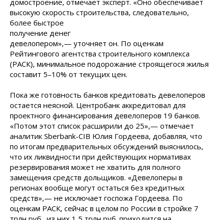
домостроение, отмечает эксперт. «Оно обеспечивает
высокую скорость строительства,
следовательно,
более быстрое
получение денег
девелопером»,— уточняет он. По оценкам
Рейтингового агентства строительного комплекса
(РАСК), минимальное подорожание строящегося жилья
составит 5–10% от текущих цен.
Пока же готовность банков кредитовать девелоперов
остается неясной. Центробанк аккредитовал для
проектного финансирования девелоперов 19 банков.
«Потом этот список расширили до 25»,— отмечает
аналитик Sberbank-CIB Юлия Гордеева, добавляя, что
по итогам предварительных обсуждений выяснилось,
что их ликвидности при действующих нормативах
резервирования может не хватить для полного
замещения средств дольщиков. «Девелоперы в
регионах вообще могут остаться без кредитных
средств»,— не исключает госпожа Гордеева. По
оценкам РАСК, сейчас в целом по России в стройке 7
трлн руб., из них 1,5 трлн руб. приходится на