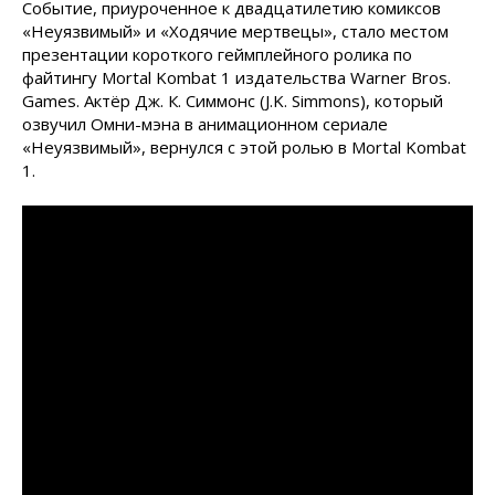
Событие, приуроченное к двадцатилетию комиксов
«Неуязвимый» и «Ходячие мертвецы», стало местом
презентации короткого геймплейного ролика по
файтингу Mortal Kombat 1 издательства Warner Bros.
Games. Актёр Дж. К. Симмонс (J.K. Simmons), который
озвучил Омни-мэна в анимационном сериале
«Неуязвимый», вернулся с этой ролью в Mortal Kombat
1.