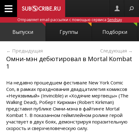
Отправляет email-рассылки с помощью сервиса
Sendsay
Выпуски
Группы
Подборки
← Предыдущая
Следующая
→
Омни-мэн дебютировал в Mortal Kombat
1
На недавно прошедшем фестивале New York Comic
Con, в рамках празднования двадцатилетия комиксов
«Неуязвимый» (Invincible) и «Ходячие мертвецы» (The
Walking Dead), Роберт Киркман (Robert Kirkman)
представил публике Омни-мэна в файтинге Mortal
Kombat 1. В показанном геймплейном ролике герой
участвует в двух боях, демонстрируя поразительную
скорость и сверхчеловеческую силу.