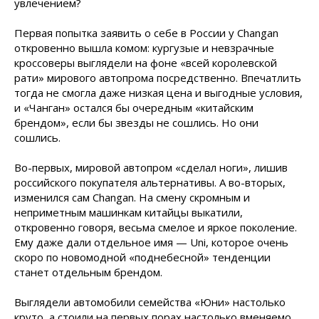
увлечением?
Первая попытка заявить о себе в России у Changan
откровенно вышла комом: кургузые и невзрачные
кроссоверы выглядели на фоне «всей королевской
рати» мирового автопрома посредственно. Впечатлить
тогда не смогла даже низкая цена и выгодные условия,
и «Чанган» остался бы очередным «китайским
брендом», если бы звезды не сошлись. Но они
сошлись.
Во-первых, мировой автопром «сделал ноги», лишив
российского покупателя альтернативы. А во-вторых,
изменился сам Changan. На смену скромным и
неприметным машинкам китайцы выкатили,
откровенно говоря, весьма смелое и яркое поколение.
Ему даже дали отдельное имя — Uni, которое очень
скоро по новомодной «поднебесной» тенденции
станет отдельным брендом.
Выглядели автомобили семейства «Юни» настолько
круто, а стоили на первых порах настолько вменяемо,