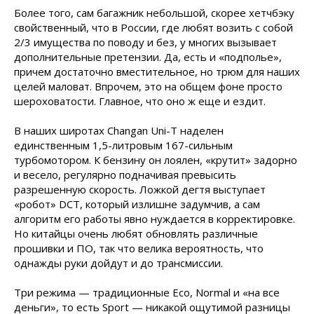
Более того, сам багажник небольшой, скорее хетчбэку
свойственный, что в России, где любят возить с собой
2/3 имущества по поводу и без, у многих вызывает
дополнительные претензии. Да, есть и «подполье»,
причем достаточно вместительное, но трюм для наших
целей маловат. Впрочем, это на общем фоне просто
шероховатости. Главное, что оно ж еще и ездит.
В наших широтах Changan Uni-T наделен
единственным 1,5-литровым 167-сильным
турбомотором. К бензину он лоялен, «крутит» задорно
и весело, регулярно подначивая превысить
разрешенную скорость. Ложкой дегтя выступает
«робот» DCT, который излишне задумчив, а сам
алгоритм его работы явно нуждается в корректировке.
Но китайцы очень любят обновлять различные
прошивки и ПО, так что велика вероятность, что
однажды руки дойдут и до трансмиссии.
Три режима — традиционные Eco, Normal и «на все
деньги», то есть Sport — никакой ощутимой разницы