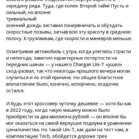
середину ряда. Туда, где
колея. Второй тайм! Пусть и
сильный, но вполне
тривиальный
осенний дождь заставил понервничать и обуздать
скоростные позывы, загнав всю эту красоту в среднюю
полосу. К грузовикам, где скорости и маневров меньше.
Осматривая автомобиль с утра, когда улеглись страсти
и непогода, заметил характерные потертости на
передних шинах — у нашего Changan Uni-T «ушел»
сход-развал, так что невзгоды прошлого вечера могли
случиться и по этой причине. Но общее благостное
впечатление было, конечно, испорчено, осадочек
остался.
И будь этот кроссовер чуточку дешевле — хотя бы как
в 2022 году, когда такую машину можно было
приобрести за два миллиона рублей — он вполне бы
мог оказаться на самой верхушке подиума в уравнении
цена/качества. Но такой Uni-T, как дали на тест нам, в
комплектации Tech, обойдется дороже трех