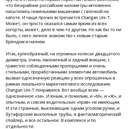
что бескрайние российские километры мгновенно
насытились новенькими машинами с галочкой на
капоте. И чаще прочих встречается Changan Uni-T.
Может, он просто оказался самым ярким из всех
когорты, может, дело в чем-то другом. Но как бы то ни
было, с него личное знакомство с новым-старым
брендом и начнем.
Итак, купеобразный, на огромных колесах двадцатого
диаметра, очень лаконичный и ладный внешне, с
грамотно соблюденными пропорциями и очень
стильными, проработанными элементам автомобиль
вызвал однозначную реакцию у всех опрошенных в
рамках локального маркетингового исследования:
Changan Uni-T понравился. Вот вообще всем —
однозначное «за». И юным, и пожилым, и «М», и «Ж», и
опытным, и совсем водительских «прав» не имеющим.
И эти странные, выезжающие одним уголком ручки, и
бутафорские выхлопные трубы, и фантасмагорический
спойлер, и все остальное. В комплексе и по
отдельности.