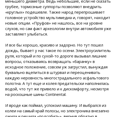
меньшего диаметра. Ведь небольшие, если не сказать
грубее, тормозные суппорты позволяют внедрить
«круглых» подешевле. Также народ перепрошивает
головное устройство мультимедиа и, говорят, находит
новые опции. «Пруфов» не нашлось, все на уровне
слухов, но сам факт археологии внутри автомобиля уже
заставляет улыбаться.
И все бы хорошо, красиво и задорно. Но тут пошел
дождь, бывает у нас такое по осени. Электроусилитель
руля, который и по сухой-то дороге вызывал лишние
вопросы, отказываясь возвращать «баранку» в
исходное положение, совсем уж загрустил, вынуждая
буквально вцепиться в штурвал и переоценивать
каждую неровность многострадального асфальтового
полотна. А тут еще и колея предательски наполнилась
водой, что тут же привело и к дискомфорту, несмотря
на роскошные шины Continental.
И вроде как поймал, успокоил машину. И выбрался из
колеи на самый край полосы, но электроника внезапно
ожила и решила «подсобить», вернув обратно в