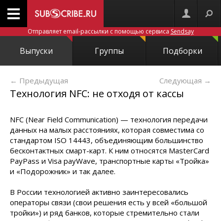
Отправляет email-рассылки с помощью сервиса
Sendsay
Выпуски
Группы
Подборки
← Предыдущая
Следующая
→
Технология NFC: не отходя от кассы
NFC (Near Field Communication) — технология передачи
данных на малых расстояниях, которая совместима со
стандартом ISO 14443, объединяющим большинство
бесконтактных смарт-карт. К ним относятся MasterCard
PayPass и Visa payWave, транспортные карты «Тройка»
и «Подорожник» и так далее.
В России технологией активно заинтересовались
операторы связи (свои решения есть у всей «большой
тройки») и ряд банков, которые стремительно стали