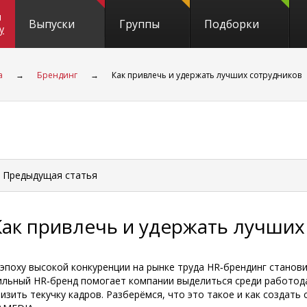
и
Выпуски
Группы
Подборки
y
а
→
Брендинг
→
Как привлечь и удержать лучших сотрудников
 Предыдущая
статья
Как привлечь и удержать лучших
 эпоху высокой конкуренции на рынке труда HR‑брендинг станов
ильный HR‑бренд помогает компании выделиться среди работода
низить текучку кадров. Разберёмся, что это такое и как создат