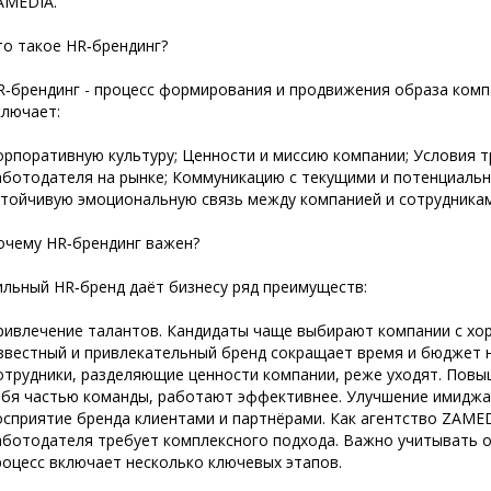
AMEDIA.
то такое HR‑брендинг?
R‑брендинг - процесс формирования и продвижения образа комп
ключает:
орпоративную культуру; Ценности и миссию компании; Условия т
аботодателя на рынке; Коммуникацию с текущими и потенциальн
стойчивую эмоциональную связь между компанией и сотрудникам
очему HR‑брендинг важен?
ильный HR‑бренд даёт бизнесу ряд преимуществ:
ривлечение талантов. Кандидаты чаще выбирают компании с хор
звестный и привлекательный бренд сокращает время и бюджет н
отрудники, разделяющие ценности компании, реже уходят. Повы
ебя частью команды, работают эффективнее. Улучшение имиджа
осприятие бренда клиентами и партнёрами. Как агентство ZAME
аботодателя требует комплексного подхода. Важно учитывать о
роцесс включает несколько ключевых этапов.