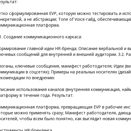
езультат:
ётко сформулированная EVP, которую можно тестировать и испо
онкретикой, а не абстракции; Tone of Voice-гайд, обеспечивающи
оммуникационная платформа.
.1. Создание коммуникационного каркаса:
ормирование главной идеи HR-бренда; Описание вербальной и в
лючевых сообщений для внутренней и внешней аудитории. 3.2. Р
логаны, ключевые сообщения, манифест работодателя; Идеи (вид
оммуникации в соцсетях); Примеры на реальных носителях (дизайн
екомендации по внедрению:
писание использования каналов (внутренняя коммуникация, найм
латформу в течение года. Результат:
оммуникационная платформа, превращающая EVP в рабочие инс
оторые можно применять сразу; Манифест работодателя, дающ
осителей, чтобы всем было понятно, как выглядит новая коммун
нструменты HR‑брендинга