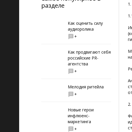
1
разделе
1
Как оценить силу
И
аудиоролика
(
+
г
М
Как продвигают себя
н
российские PR-
агентства
Р
+
А
с
Мелодия ритейла
о
+
2
Новые герои
инфлюенс-
Ф
маркетинга
и
с
+