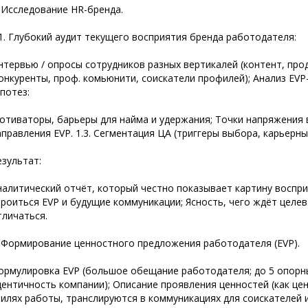
. Исследование HR-бренда.
.1. Глубокий аудит текущего восприятия бренда работодателя:
нтервью / опросы сотрудников разных вертикалей (контент, прод
конкуренты, проф. комьюнити, соискатели профилей); Анализ EVP
ипотез:
отиваторы, барьеры для найма и удержания; Точки напряжения 
аправления EVP. 1.3. Сегментация ЦА (триггеры выбора, карьерн
езультат:
налитический отчёт, который честно показывает картину воспри
троиться EVP и будущие коммуникации; Ясность, чего ждёт целе
тличаться.
. Формирование ценностного предложения работодателя (EVP).
ормулировка EVP (большое обещание работодателя; до 5 опорн
дентичность компании); Описание проявления ценностей (как цен
тилях работы, транслируются в коммуникациях для соискателей и