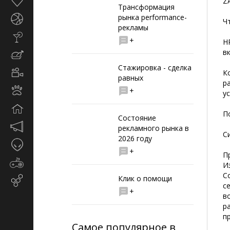
Здоровье
Z
Трансформация
рынка performance-
Спорт
Ч
рекламы
Стиль
+
H
жизни
в
Кулинария
Стажировка - сделка
Кино
К
равных
и
р
Животные
+
TV
у
Дом
П
Состояние
Маркетинг
рекламного рынка в
С
и
2026 году
Таинственное
реклама
+
П
Игры
И
С
Клик о помощи
Email-
с
маркетинг
+
в
р
п
Самое популярное в