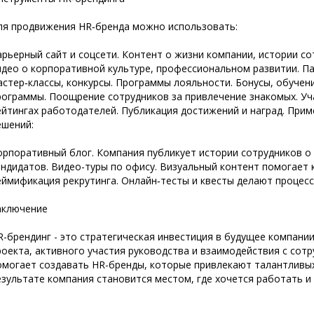
ля продвижения HR‑бренда можно использовать:
арьерный сайт и соцсети. Контент о жизни компании, истории со
идео о корпоративной культуре, профессиональном развитии. П
астер‑классы, конкурсы. Программы лояльности. Бонусы, обучен
рограммы. Поощрение сотрудников за привлечение знакомых. Уч
ейтингах работодателей. Публикация достижений и наград. При
ешений:
орпоративный блог. Компания публикует истории сотрудников о
андидатов. Видео-туры по офису. Визуальный контент помогает
еймификация рекрутинга. Онлайн‑тесты и квесты делают процесс
аключение
R-брендинг - это стратегическая инвестиция в будущее компани
роекта, активного участия руководства и взаимодействия с сот
омогает создавать HR-бренды, которые привлекают талантливых
езультате компания становится местом, где хочется работать и 