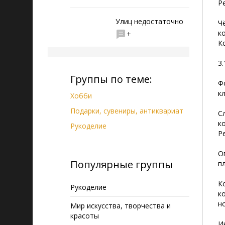
Р
Улиц недостаточно
Ч
к
+
К
3
Группы по теме:
Ф
к
Хобби
Подарки, сувениры, антиквариат
С
к
Рукоделие
Р
О
Популярные группы
п
К
Рукоделие
к
н
Мир искусства, творчества и
красоты
И