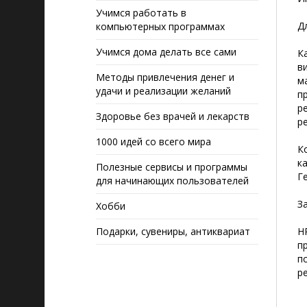
Учимся работать в
Д
компьютерных программах
Учимся дома делать все сами
К
в
Методы привлечения денег и
м
удачи и реализации желаний
п
р
Здоровье без врачей и лекарств
р
1000 идей со всего мира
К
к
Полезные сервисы и программы
Г
для начинающих пользователей
З
Хобби
Подарки, сувениры, антиквариат
H
п
п
р