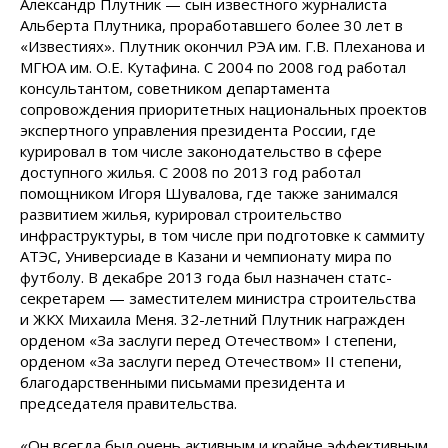
Александр Плутник — сын известного журналиста
Альберта Плутника, проработавшего более 30 лет в
«Известиях». Плутник окончил РЭА им. Г.В. Плеханова и
МГЮА им. О.Е. Кутафина. С 2004 по 2008 год работал
консультантом, советником департамента
сопровождения приоритетных национальных проектов
экспертного управления президента России, где
курировал в том числе законодательство в сфере
доступного жилья. С 2008 по 2013 год работал
помощником Игоря Шувалова, где также занимался
развитием жилья, курировал строительство
инфраструктуры, в том числе при подготовке к саммиту
АТЭС, Универсиаде в Казани и чемпионату мира по
футболу. В декабре 2013 года был назначен статс-
секретарем — заместителем министра строительства
и ЖКХ Михаила Меня. 32-летний Плутник награжден
орденом «За заслуги перед Отечеством» I степени,
орденом «За заслуги перед Отечеством» II степени,
благодарственными письмами президента и
председателя правительства.
«Он всегда был очень активным и крайне эффективным