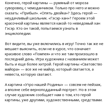
Конечно, герой картины — румяный от мороза
суворовец с чемоданчиком. Только про него и можно
сказать: «Прибыл». «Опять двойка»? Здесь герой —
неудачливый школьник. «Гэсэр-хан»? Героем этой
красочной картины является какой-то неведомый хан
Гэсэр. Кто он такой, попытаемся узнать в
энциклопедии.
Вот видите, вы уже включились в игру! Точно так же не
мешает выяснить, если не в курсе, что означает
красивое слово «Помпея» и что же там произошло в
последний день. Игра художника с названием может
быть и еще более хитрой. Герой картины «Сватовство
майора» — все же не майор, который сватается, а
невеста, которую сватают.
А картина «Утро нашей Родины» — совсем не пейзаж,
а вполне себе верноподданный портрет. Но в этом
случае художник сообщает нам о том, кто герой
картины, уже другими, художественными, средствами.