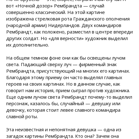
вот «Ночной дозор» Рембрандта — случай
совершенно классический. На этой картине
изображена стрелковая рота Гражданского ополчения
(народной армии) Нидерландов. Двух командиров
Рембрандт, как положено, разместил в центре впереди
других солдат. Но «для верности» художник выделил
их дополнительно.
На общем темном фоне они как бы освещены лучом
света. Падающий сверху луч — фирменный знак
Рембрандта, присутствующий на многих его картинах.
Благодаря этому приему он часто выделял главных
героев на своих картинах. Но в данном случае, как
говорит нам история, прием сыграл против художника.
Еще одним лучом света Рембрандт почему-то выделил
персонаж, казалось бы, случайный — девушку или
девочку, которая стоит левее славного командира
славной роты.
Эта неизвестная и непонятная девушка — одна из
загадок картины Рембрандта. Кто она? Зачем она