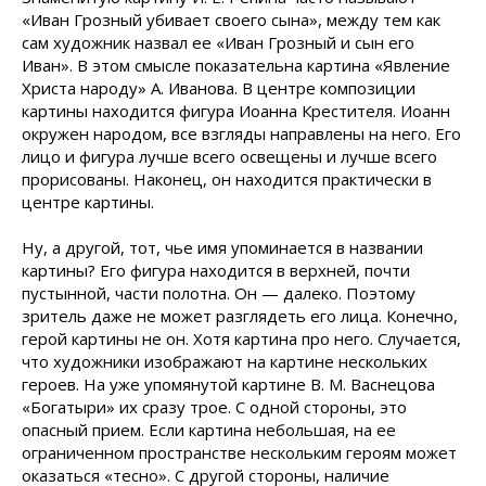
«Иван Грозный убивает своего сына», между тем как
сам художник назвал ее «Иван Грозный и сын его
Иван». В этом смысле показательна картина «Явление
Христа народу» А. Иванова. В центре композиции
картины находится фигура Иоанна Крестителя. Иоанн
окружен народом, все взгляды направлены на него. Его
лицо и фигура лучше всего освещены и лучше всего
прорисованы. Наконец, он находится практически в
центре
картины.
Ну, а другой, тот, чье имя упоминается в названии
картины? Его фигура находится в верхней, почти
пустынной, части полотна. Он — далеко. Поэтому
зритель даже не может разглядеть его лица. Конечно,
герой картины не он. Хотя картина про него. Случается,
что художники изображают на картине нескольких
героев. На уже упомянутой картине В. М. Васнецова
«Богатыри» их сразу трое. С одной стороны, это
опасный прием. Если картина небольшая, на ее
ограниченном пространстве нескольким героям может
оказаться «тесно». С другой стороны, наличие