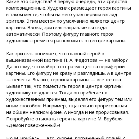
Какие это средства? В первую очередь, эти средства
композиционные. Художник размещает героя картины
в таком месте, чтобы на него упал первый взгляд
зрителя. Этим местом по умолчанию является центр
картины. Взгляд зрителя направляется сюда
автоматически. Поэтому фигуру главного героя
художник стремится расположить в центре картины.
Как зритель понимает, что главный герой в
вышеназванной картине П. А. Федотова — не майор?
Да потому, что майор этот размещен на периферии
картины. Его фигуру не сразу и разглядишь. А в центре
— невеста. Значит, героиня картины — все же она.
Бывает так, что поместить героя в центре картины
художнику не удается. Тогда он прибегает к
художественным приемам, выделяя его фигуру тем или
иным способом. Например, тщательно прорисовывая
на общем неясном фоне. А иногда и не прорисовывая.
Попробуйте отыскать героя на картине М. Врубеля
«Демон поверженный»!
Но М. Врубель — это, скорее, пограничный случай. А