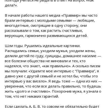
полгода учиться не рыдать в ответ на вопрос «Как
дела?».
В начале работы нашего медиа «Правмир» мы часто
брали интервью с молодыми семьями — любящие,
многодетные, смотрящие в одну сторону, они
рассказывали о том, как растить счастливых,
верующих, гармонично развивающихся детей.
Шли годы. Рушились идеальные картинки.
Распадались семьи, уходили мужья, уходили жены,
делили детей по суду, суициды, домашнее насилие —
все болезни общества не миновали и тех, кто
надеялся, что знает, «как правильно». А сколько писем
мы получали: «Удалите мое интервью с “Правмира”, я
давно уже с другой семьей и не хотел бы, чтобы это
интервью у вас висело». Я ведь тоже — одна из них —
уверенная, что если все делать правильно, то будешь
жить «долго и счастливо». Похоронив мужа, я узнала о
том, что нет никаких гарантий.
Если сделать А, Б, В, то совсем не обязательно будет