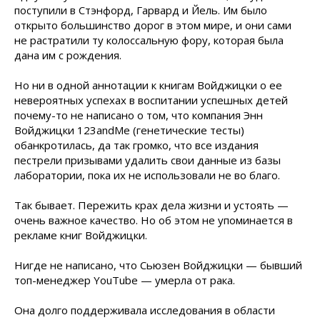
поступили в Стэнфорд, Гарвард и Йель. Им было
открыто большинство дорог в этом мире, и они сами
не растратили ту колоссальную фору, которая была
дана им с рождения.
Но ни в одной аннотации к книгам Войджицки о ее
невероятных успехах в воспитании успешных детей
почему-то не написано о том, что компания Энн
Войджицки 123andMe (генетические тесты)
обанкротилась, да так громко, что все издания
пестрели призывами удалить свои данные из базы
лаборатории, пока их не использовали не во благо.
Так бывает. Пережить крах дела жизни и устоять —
очень важное качество. Но об этом не упоминается в
рекламе книг Войджицки.
Нигде не написано, что Сьюзен Войджицки — бывший
топ-менеджер YouTube — умерла от рака.
Она долго поддерживала исследования в области