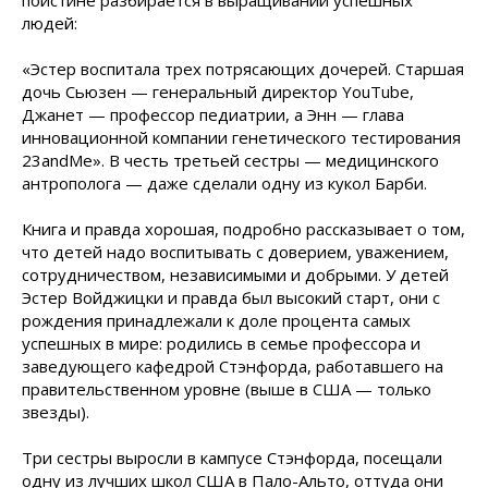
поистине разбирается в выращивании успешных
людей:
«Эстер воспитала трех потрясающих дочерей. Старшая
дочь Сьюзен — генеральный директор YouTube,
Джанет — профессор педиатрии, а Энн — глава
инновационной компании генетического тестирования
23andMe». В честь третьей сестры — медицинского
антрополога — даже сделали одну из кукол Барби.
Книга и правда хорошая, подробно рассказывает о том,
что детей надо воспитывать с доверием, уважением,
сотрудничеством, независимыми и добрыми. У детей
Эстер Войджицки и правда был высокий старт, они с
рождения принадлежали к доле процента самых
успешных в мире: родились в семье профессора и
заведующего кафедрой Стэнфорда, работавшего на
правительственном уровне (выше в США — только
звезды).
Три сестры выросли в кампусе Стэнфорда, посещали
одну из лучших школ США в Пало-Альто, оттуда они