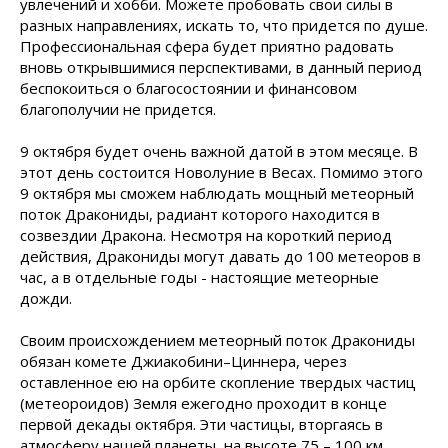
увлечений и хобби. Можете пробовать свои силы в
разных направлениях, искать то, что придется по душе.
Профессиональная сфера будет приятно радовать
вновь открывшимися перспективами, в данный период
беспокоиться о благосостоянии и финансовом
благополучии не придется.
9 октября будет очень важной датой в этом месяце. В
этот день состоится Новолуние в Весах. Помимо этого
9 октября мы сможем наблюдать мощный метеорный
поток Дракониды, радиант которого находится в
созвездии Дракона. Несмотря на короткий период
действия, Дракониды могут давать до 100 метеоров в
час, а в отдельные годы - настоящие метеорные
дожди.
Своим происхождением метеорный поток Дракониды
обязан комете Джиакобини–Циннера, через
оставленное ею на орбите скопление твердых частиц
(метеороидов) Земля ежегодно проходит в конце
первой декады октября. Эти частицы, вторгаясь в
атмосферу нашей планеты, на высоте 75 – 100 км