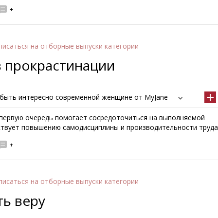
+
писаться
на отборные выпуски категории
в прокрастинации
 быть интересно современной женщине от MyJane
 первую очередь помогает сосредоточиться на выполняемой
ствует повышению самодисциплины и производительности труда
+
писаться
на отборные выпуски категории
ть веру