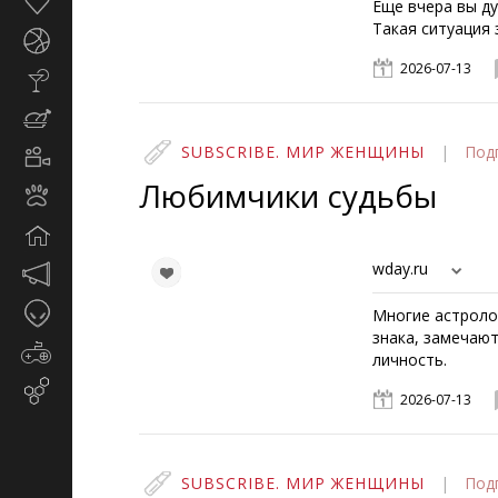
Здоровье
Еще вчера вы ду
Такая ситуация 
Спорт
2026-07-13
Стиль
жизни
Кулинария
SUBSCRIBE. МИР ЖЕНЩИНЫ
|
Под
Кино
и
Любимчики судьбы
Животные
TV
Дом
wday.ru
Маркетинг
и
Таинственное
Многие астроло
реклама
знака, замечаю
Игры
личность.
Email-
2026-07-13
маркетинг
SUBSCRIBE. МИР ЖЕНЩИНЫ
|
Под