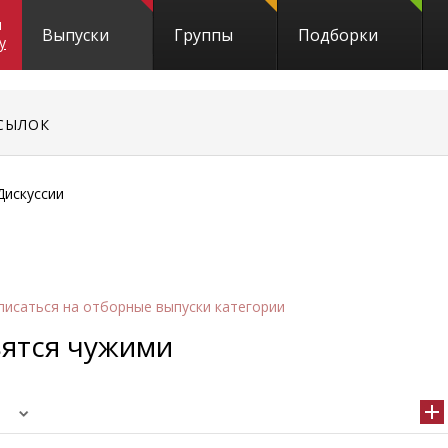
и
Выпуски
Группы
Подборки
y
СЫЛОК
Дискуссии
писаться
на отборные выпуски категории
вятся чужими