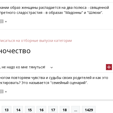
нании образ женщины распадается на два полюса - священной
претного сладострастия - в образах "Мадонны" и "Шлюхи".
+
писаться
на отборные выпуски категории
ночество
, не надо ко мне тянуться!
огом повторяем чувства и судьбы своих родителей и как это
ктировать? Это называется "семейный сценарий".
+
13
14
15
16
17
18
...
1429