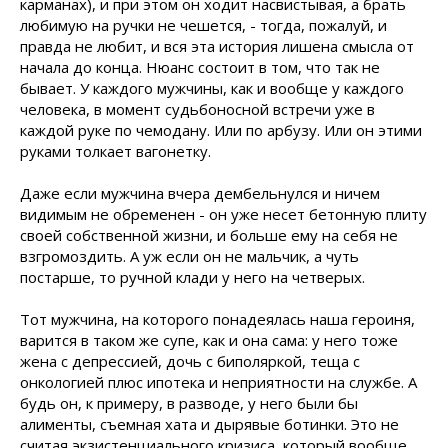
карманах), и при этом он ходит насвистывая, а брать
любимую на ручки не чешется, - тогда, пожалуй, и
правда не любит, и вся эта история лишена смысла от
начала до конца. Нюанс состоит в том, что так не
бывает. У каждого мужчины, как и вообще у каждого
человека, в момент судьбоносной встречи уже в
каждой руке по чемодану. Или по арбузу. Или он этими
руками толкает вагонетку.
Даже если мужчина вчера дембельнулся и ничем
видимым не обременен - он уже несет бетонную плиту
своей собственной жизни, и больше ему на себя не
взгромоздить. А уж если он не мальчик, а чуть
постарше, то ручной клади у него на четверых.
Тот мужчина, на которого понадеялась наша героиня,
варится в таком же супе, как и она сама: у него тоже
жена с депрессией, дочь с биполяркой, теща с
онкологией плюс ипотека и неприятности на службе. А
будь он, к примеру, в разводе, у него были бы
алименты, съемная хата и дырявые ботинки. Это не
считая экзистенциального кризиса, который вообще