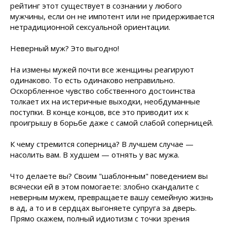
рейтинг этот существует в сознании у любого
мужчины, если он не импотент или не придерживается
нетрадиционной сексуальной ориентации.
Неверный муж? Это выгодно!
На измены мужей почти все женщины реагируют
одинаково. То есть одинаково неправильно.
Оскорбленное чувство собственного достоинства
толкает их на истеричные выходки, необдуманные
поступки. В конце концов, все это приводит их к
проигрышу в борьбе даже с самой слабой соперницей.
К чему стремится соперница? В лучшем случае —
насолить вам. В худшем — отнять у вас мужа.
Что делаете вы? Своим "шаблонным" поведением вы
всячески ей в этом помогаете: злобно скандалите с
неверным мужем, превращаете вашу семейную жизнь
в ад, а то и в сердцах выгоняете супруга за дверь.
Прямо скажем, полный идиотизм с точки зрения