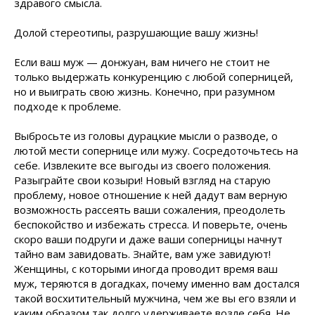
здравого смысла.
Долой стереотипы, разрушающие вашу жизнь!
Если ваш муж — донжуан, вам ничего не стоит не
только выдержать конкуренцию с любой соперницей,
но и выиграть свою жизнь. Конечно, при разумном
подходе к проблеме.
Выбросьте из головы дурацкие мысли о разводе, о
лютой мести сопернице или мужу. Сосредоточьтесь на
себе. Извлеките все выгоды из своего положения.
Разыграйте свои козыри! Новый взгляд на старую
проблему, новое отношение к ней дадут вам верную
возможность рассеять ваши сожаления, преодолеть
беспокойство и избежать стресса. И поверьте, очень
скоро ваши подруги и даже ваши соперницы начнут
тайно вам завидовать. Знайте, вам уже завидуют!
Женщины, с которыми иногда проводит время ваш
муж, теряются в догадках, почему именно вам достался
такой восхитительный мужчина, чем же вы его взяли и
каким образом так долго удерживаете возле себя. Не