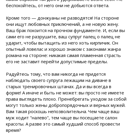
беспокойтесь, от него они не добьются ответа.
Кроме того — донжуаны не разводятся! На стороне
они ищут любовных приключений, а не новую жену.
Ваш брак покоится на прочном фундаменте. И, если вы
сами его не разрушите, ваш супруг палец о палец не
ударит, чтобы вытащить из него хоть кирпичик. Он
опытный ловелас и хорошо знаком с законами жанра
романа на стороне: никакая самая пламенная страсть
его не заставит перейти допустимые пределы.
Радуйтесь тому, что вам никогда не придется
наблюдать своего супруга лежащим на диване в
старых тренировочных штанах. Да и вы всегда в
форме! А иначе и быть не может: вы просто не имеете
права выглядеть плохо. Пренебрегать уходом за собой
могут только жены добропорядочных и верных мужей.
Вам такая роскошь непозволительна. Чем чаще ваш
муж ходит "налево", тем чаще вы посещаете салон
красоты. А разве это самый худший способ провести
время?