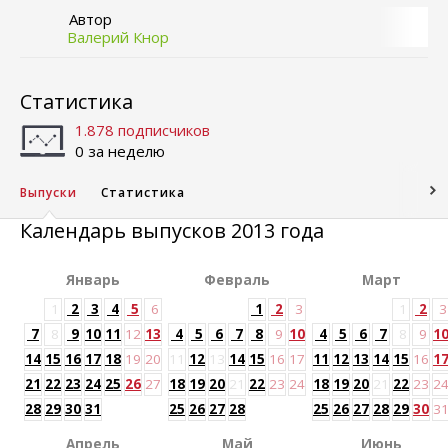
Автор
Валерий Кнор
Статистика
1.878 подписчиков
0 за неделю
Выпуски
Статистика
Календарь выпусков 2013 года
Январь
Февраль
Март
1
2
3
4
5
6
1
2
3
1
2
3
7
8
9
10
11
12
13
4
5
6
7
8
9
10
4
5
6
7
8
9
1
14
15
16
17
18
19
20
11
12
13
14
15
16
17
11
12
13
14
15
16
1
21
22
23
24
25
26
27
18
19
20
21
22
23
24
18
19
20
21
22
23
2
28
29
30
31
25
26
27
28
25
26
27
28
29
30
3
Апрель
Май
Июнь