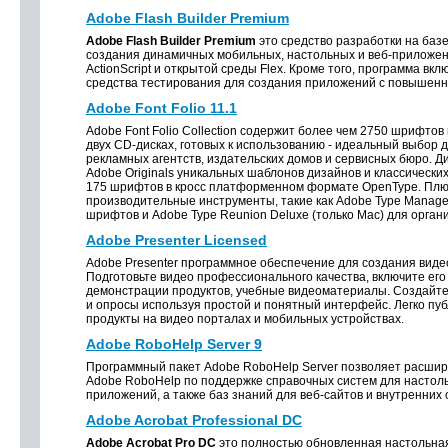
Adobe Flash Builder Premium
Adobe
Flash Builder Premium
это средство разработки на базе
создания динамичных мобильных, настольных и веб-приложен
ActionScript и открытой среды Flex. Кроме того, программа в
средства тестирования для создания приложений с повышенн
Adobe Font Folio 11.1
Adobe Font Folio Collection содержит более чем 2750 шрифтов 
двух СD-дисках, готовых к использованию - идеальный выбор д
рекламных агентств, издательских домов и сервисных бюро. Д
Adobe Originals уникальных шаблонов дизайнов и классически
175 шрифтов в кросс платформенном формате OpenType. Плюс
производительные инструменты, такие как Adobe Type Manage
шрифтов и Adobe Type Reunion Deluxe (только Мac) для орга
Adobe Presenter Licensed
Adobe Presenter программное обеспечение для создания виде
Подготовьте видео профессионального качества, включите его
демонстрации продуктов, учебные видеоматериалы. Создайт
и опросы используя простой и понятный интерфейс. Легко пу
продукты на видео порталах и мобильных устройствах.
Adobe RoboHelp Server 9
Программный пакет Adobe RoboHelp Server позволяет расшир
Adobe RoboHelp по поддержке справочных систем для настоль
приложений, а также баз знаний для веб-сайтов и внутренних 
Adobe Acrobat Professional DC
Adobe Acrobat Pro DC
это полностью обновленная настольная