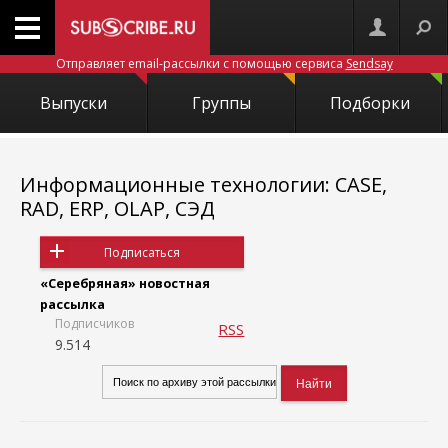
Отправляет email-рассылки с помощью сервиса
Sendsay
Выпуски
Группы
Подборки
Информационные технологии: CASE,
RAD, ERP, OLAP, СЭД
Подписаться
«Серебряная» новостная
рассылка
Подписчиков
RSS
9.514