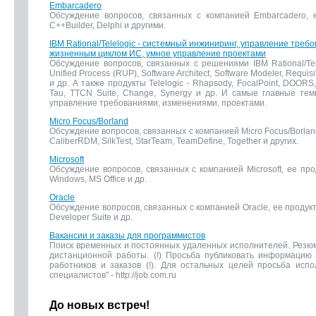
Embarcadero
Обсуждение вопросов, связанных с компанией Embarcadero, 
C++Builder, Delphi и другими.
IBM Rational/Telelogic - системный инжиниринг, управление треб
жизненным циклом ИС, умное управление проектами
Обсуждение вопросов, связанных с решениями IBM Rational/Tele
Unified Process (RUP), Software Architect, Software Modeler, Requis
и др. А также продукты Telelogic - Rhapsody, FocalPoint, DOORS, 
Tau, TTCN Suite, Change, Synergy и др. И самые главные тем
управление требованиями, изменениями, проектами.
Micro Focus/Borland
Обсуждение вопросов, связанных с компанией Micro Focus/Borlan
CaliberRDM, SilkTest, StarTeam, TeamDefine, Together и других.
Microsoft
Обсуждение вопросов, связанных с компанией Microsoft, ее пр
Windows, MS Office и др.
Oracle
Обсуждение вопросов, связанных с компанией Oracle, ее продукт
Developer Suite и др.
Вакансии и заказы для программистов
Поиск временных и постоянных удаленных исполнителей. Резюм
дистанционной работы. (!) Просьба публиковать информацию
работников и заказов (!). Для остальных целей просьба испо
специалистов" - http://job.com.ru
До новых встреч!