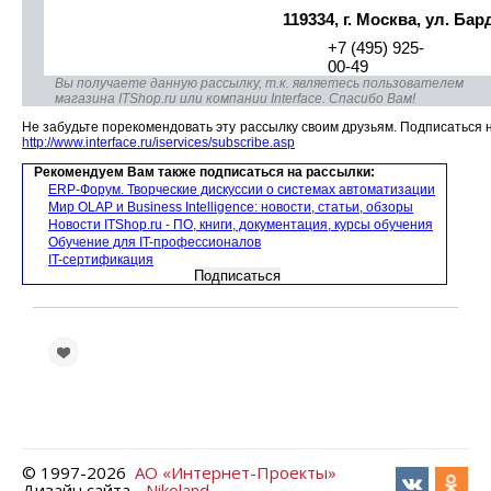
119334, г. Москва, ул. Бар
+7 (495) 925-
00-49
Вы получаете данную рассылку, т.к. являетесь пользователем
магазина ITShop.ru или компании Interface. Спасибо Вам!
Не забудьте порекомендовать эту рассылку своим друзьям. Подписаться 
http://www.interface.ru/iservices/subscribe.asp
Рекомендуем Вам также подписаться на рассылки:
ЕRP-Форум. Творческие дискуссии о системах автоматизации
Мир OLAP и Business Intelligence: новости, статьи, обзоры
Новости ITShop.ru - ПО, книги, документация, курсы обучения
Обучение для IT-профессионалов
IT-сертификация
© 1997-
2026
АО «Интернет-Проекты»
Дизайн сайта -
Nikoland