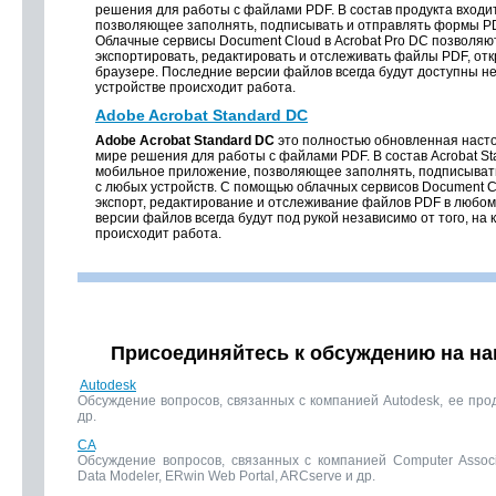
решения для работы с файлами PDF. В состав продукта входи
позволяющее заполнять, подписывать и отправлять формы PD
Облачные сервисы Document Cloud в Acrobat Pro DC позволяют
экспортировать, редактировать и отслеживать файлы PDF, отк
браузере. Последние версии файлов всегда будут доступны нез
устройстве происходит работа.
Adobe Acrobat Standard DC
Adobe Acrobat Standard DC
это полностью обновленная насто
мире решения для работы с файлами PDF. В состав Acrobat St
мобильное приложение, позволяющее заполнять, подписыват
с любых устройств. C помощью облачных сервисов Document C
экспорт, редактирование и отслеживание файлов PDF в любом
версии файлов всегда будут под рукой независимо от того, на 
происходит работа.
Присоединяйтесь к обсуждению на н
Autodesk
Обсуждение вопросов, связанных с компанией Autodesk, ее про
др.
CA
Обсуждение вопросов, связанных с компанией Computer Associ
Data Modeler, ERwin Web Portal, ARCserve и др.