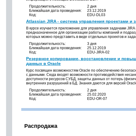
Продолжительность:
2 дня
Ближайшая дата проведения:
23.12.2019
Код:
EDU-DL03
Atlassian JIRA - система управления проектами и 
В курсе изучается приложение для управления задачами JIRA к
предназначенное для организации работы компаний и подраз
которых можно представить в виде отдельных проектов и зада
Продолжительность:
3 дня
Ближайшая дата проведения:
25.12.2019
Код:
EDU-JIRA-02
Резервное копирование, восстановление и повы
данных в Oracle
Курс посвящен возможностям Oracle по обеспечению безопас
с данными. Сюда входят возможности противодействия несан
доступности ресурсов СУБД, защиты данных от потерь (физиче
внутренних разрушений в БД. Знания даются для версий Oracle 8
Продолжительность:
2 дня
Ближайшая дата проведения:
25.02.2020
Код:
EDU-OR-07
Распродажа