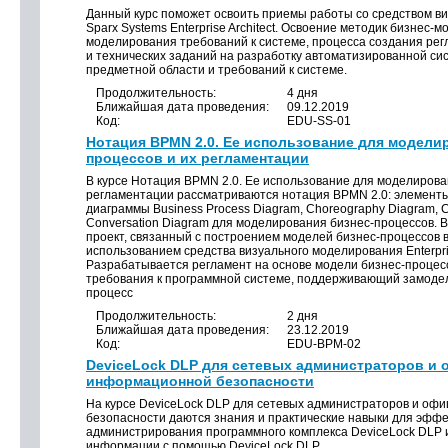
Данный курс поможет освоить приемы работы со средством в
Sparx Systems Enterprise Architect. Освоение методик бизнес-
моделирования требований к системе, процесса создания рег
и технических заданий на разработку автоматизированной си
предметной области и требований к системе.
Продолжительность:
4 дня
Ближайшая дата проведения:
09.12.2019
Код:
EDU-SS-01
Нотация BPMN 2.0. Ее использование для модели
процессов и их регламентации
В курсе Нотация BPMN 2.0. Ее использование для моделирова
регламентации рассматриваются нотация BPMN 2.0: элементы
диаграммы Business Process Diagram, Choreography Diagram, Co
Сonversation Diagram для моделирования бизнес-процессов.
проект, связанный с построением моделей бизнес-процессов в
использованием средства визуального моделирования Enterprise
Разрабатывается регламент на основе модели бизнес-процес
требования к программной системе, поддерживающий замоде
процесс
Продолжительность:
2 дня
Ближайшая дата проведения:
23.12.2019
Код:
EDU-BPM-02
DeviceLock DLP для сетевых администраторов и
информационной безопасности
На курсе DeviceLock DLP для сетевых администраторов и о
безопасности даются знания и практические навыки для эффе
администрирования программного комплекса DeviceLock DLP
информации с помощью DeviceLock DLP.