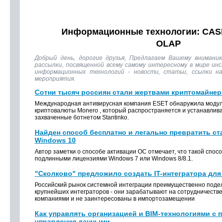
Информационные технологии: CASE
OLAP
Добрый день, дорогие друзья, Предлагаем Вашему внимани
рассылки, посвященной всему самому интересному в мире ин
информационных технологий - новости, статьи, ссылки н
мероприятия.
Сотни тысяч россиян стали жертвами криптомайнер
Международная антивирусная компания ESET обнаружила модул
криптовалюты Monero , который распространяется и устанавлив
захваченные ботнетом Stantinko.
Найден способ бесплатно и легально превратить ст
Windows 10
Автор заметки о способе активации ОС отмечает, что такой спосо
подлинными лицензиями Windows 7 или Windows 8/8.1.
"Сколково" предложило создать IT-интегратора для
Российский рынок системной интеграции преимущественно поде
крупнейших интеграторов - они зарабатывают на сотрудничеств
компаниями и не заинтересованы в импортозамещении
Как управлять организацией и BIM-технологиями с
управления данными