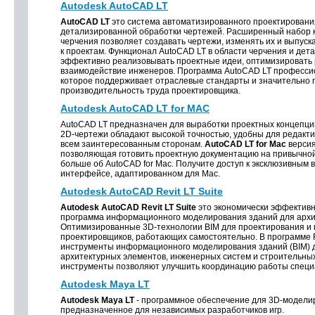
Autodesk AutoCAD LT
AutoCAD LT
это система автоматизированного проектировани
детализированной обработки чертежей. Расширенный набор 
черчения позволяет создавать чертежи, изменять их и выпус
к проектам. Функционал AutoCAD LT в области черчения и дет
эффективно реализовывать проектные идеи, оптимизировать 
взаимодействие инженеров. Программа AutoCAD LT професси
которое поддерживает отраслевые стандарты и значительно
производительность труда проектировщика.
Autodesk AutoCAD LT for MAC
AutoCAD LT предназначен для выработки проектных концепций
2D-чертежи обладают высокой точностью, удобны для редакт
всем заинтересованным сторонам.
AutoCAD LT for Mac
версия
позволяющая готовить проектную документацию на привычно
больше об AutoCAD for Mac. Получите доступ к эксклюзивным
интерфейсе, адаптированном для Mac.
Autodesk AutoCAD Revit LT Suite
Autodesk AutoCAD Revit LT Suite
это экономически эффектив
программа информационного моделирования зданий для архи
Оптимизированные 3D-технологии BIM для проектирования и 
проектировщиков, работающих самостоятельно. В программе 
инструменты информационного моделирования зданий (BIM) 
архитектурных элементов, инженерных систем и строительных
инструменты позволяют улучшить координацию работы специ
Autodesk Maya LT
Autodesk Maya LT
- программное обеспечение для 3D-модели
предназначенное для независимых разработчиков игр.