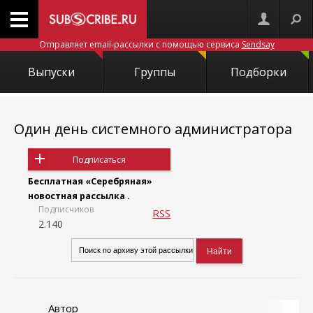
Отправляет email-рассылки с помощью сервиса
Sendsay
Выпуски
Группы
Подборки
Один день системного администратора
Подписаться
Бесплатная «Серебряная»
новостная рассылка .
Подписчиков
RSS
2.140
Автор