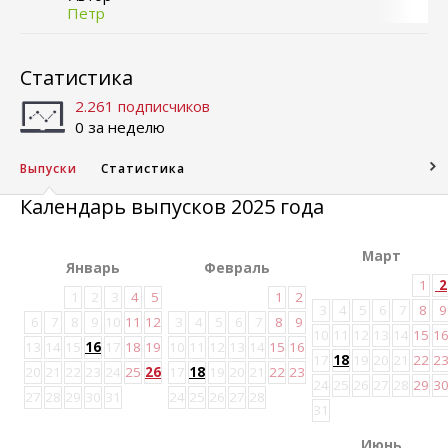
Петр
Статистика
2.261 подписчиков
0 за неделю
Выпуски
Статистика
Календарь выпусков 2025 года
Март
Январь
Февраль
1
2
1
2
3
4
5
1
2
3
4
5
6
7
8
9
6
7
8
9
10
11
12
3
4
5
6
7
8
9
10
11
12
13
14
15
1
13
14
15
16
17
18
19
10
11
12
13
14
15
16
17
18
19
20
21
22
2
20
21
22
23
24
25
26
17
18
19
20
21
22
23
24
25
26
27
28
29
3
27
28
29
30
31
24
25
26
27
28
31
Июнь