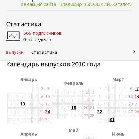
редакция сайта "Владимир ВЫСОЦКИЙ. Каталоги
и статьи"
Статистика
569 подписчиков
0 за неделю
Выпуски
Статистика
Календарь выпусков 2010 года
Январь
Март
Февраль
1
2
3
1
2
3
4
5
6
7
1
2
3
4
5
6
7
4
5
6
7
8
9
10
8
9
10
11
12
13
1
8
9
10
11
12
13
14
11
12
13
14
15
16
17
15
16
17
18
19
20
2
15
16
17
18
19
20
21
18
19
20
21
22
23
24
22
23
24
25
26
27
2
22
23
24
25
26
27
28
25
26
27
28
29
30
31
29
30
31
Май
Апрель
Июнь