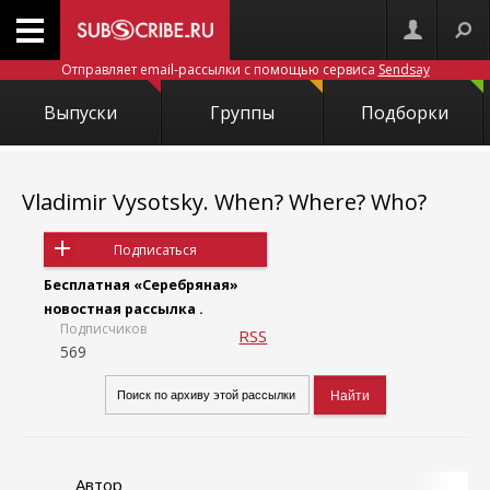
Отправляет email-рассылки с помощью сервиса
Sendsay
Выпуски
Группы
Подборки
Vladimir Vysotsky. When? Where? Who?
Подписаться
Бесплатная «Серебряная»
новостная рассылка .
Подписчиков
RSS
569
Автор