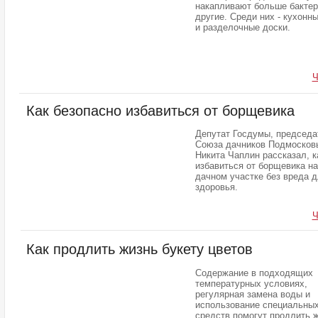
накапливают больше бактер
другие. Среди них - кухонн
и разделочные доски.
Ч
Как безопасно избавиться от борщевика
Депутат Госдумы, председа
Союза дачников Подмосков
Никита Чаплин рассказал, к
избавиться от борщевика на
дачном участке без вреда 
здоровья.
Ч
Как продлить жизнь букету цветов
Содержание в подходящих
температурных условиях,
регулярная замена воды и
использование специальны
средств помогут продлить 