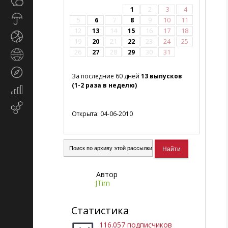
Общество
СМИ
1
2
3
4
Прогноз
5
6
7
8
9
10
11
погоды
12
13
14
15
16
17
18
Спорт
19
20
21
22
23
24
25
26
27
28
29
30
31
Страны
и
Туризм
регионы
За последние 60 дней
13 выпусков
(1-2 раза в неделю)
Экономика
и
Email-
финансы
Открыта: 04-06-2010
маркетинг
Автор
JTim
Статистика
116.057 подписчиков