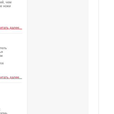
ий, чем
ые ножи
итать далее...
тель
ья
ак
для
итать далее...
х
жизнь