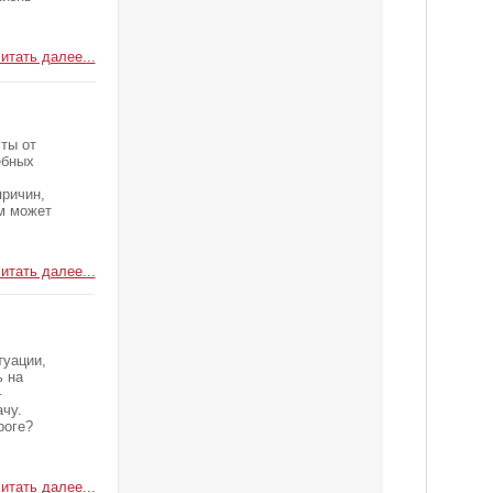
итать далее...
ты от
ебных
ричин,
м может
итать далее...
туации,
ь на
–
ачу.
роге?
итать далее...