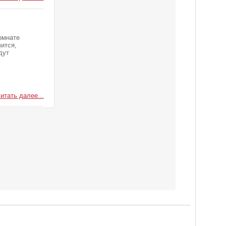
омнате
чится,
дут
итать далее...