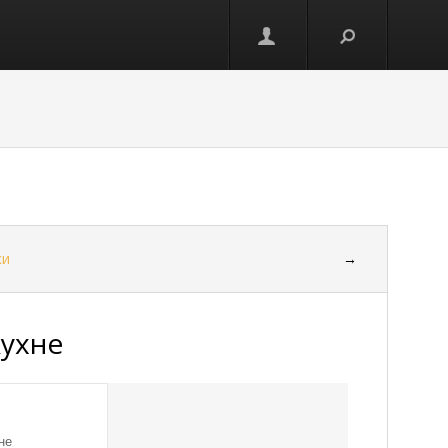
ки
→
кухне
не