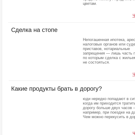
цветам.
Ч
Сделка на стопе
Непогашенная ипотека, арес
налоговых органов или суд
приставов, нотариальные
запрещения — лишь часть п
по которым сделка с жилье
не состояться.
Ч
Какие продукты брать в дорогу?
юди нередко попадают в си
когда им приходится тратит
дорогу больше двух часов 
например, при поездке на д
Чем можно перекусить в до
Ч