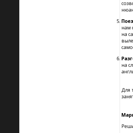
созв
нюан
Поез
нам 
на с
выле
само
Разг
на с
англ
Для 
заня
Мар
Реши