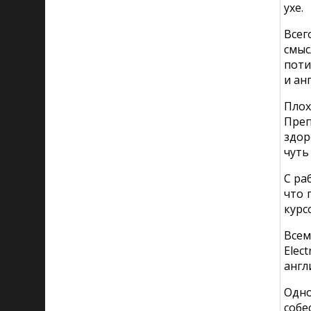
ухе.
Всег
смыс
поти
и ан
Плох
Преп
здор
чуть
С ра
что 
курс
Всем
Elec
англ
Одно
собе