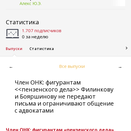
Алекс Ю.Э.
Статистика
1.707 подписчиков
0 за неделю
Выпуски
Статистика
Все выпуски
←
→
Член ОНК: фигурантам
<<пензенского дела>> Филинкову
и Бояршинову не передают
письма и ограничивают общение
с адвокатами
Член ОНК: фигурантам «пензенского дела»