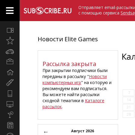
Отправляет email-рассылк
с помощью сервиса
Sendsa
Все
вместе
Новости Elite Games
Открыто
недавно
Автомобили
Ка
Бизнес
Рассылка закрыта
и
При закрытии подписчики были
Дом
карьера
переданы в рассылку "
Новости
и
компьютерных игр
" на которую и
Мир
семья
рекомендуем вам подписаться.
женщины
7
Hi-
Вы можете найти рассылки
Tech
14
сходной тематики в
Каталоге
Компьютеры
рассылок
.
21
и
Культура,
28
интернет
стиль
Новости
жизни
←
и
Август 2026