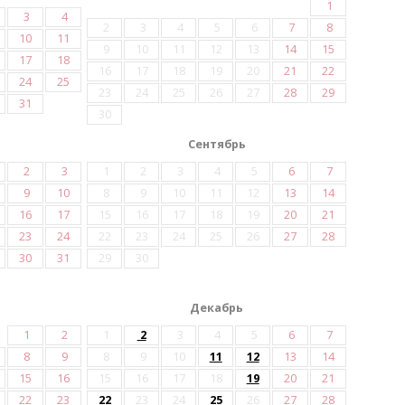
1
3
4
2
3
4
5
6
7
8
10
11
9
10
11
12
13
14
15
17
18
16
17
18
19
20
21
22
24
25
23
24
25
26
27
28
29
31
30
Сентябрь
2
3
1
2
3
4
5
6
7
9
10
8
9
10
11
12
13
14
16
17
15
16
17
18
19
20
21
23
24
22
23
24
25
26
27
28
30
31
29
30
Декабрь
1
2
1
2
3
4
5
6
7
8
9
8
9
10
11
12
13
14
15
16
15
16
17
18
19
20
21
22
23
22
23
24
25
26
27
28