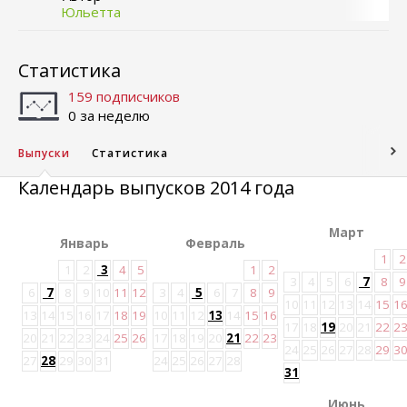
Юльетта
Статистика
159 подписчиков
0 за неделю
Выпуски
Статистика
Календарь выпусков 2014 года
Март
Январь
Февраль
1
2
1
2
3
4
5
1
2
3
4
5
6
7
8
9
6
7
8
9
10
11
12
3
4
5
6
7
8
9
10
11
12
13
14
15
1
13
14
15
16
17
18
19
10
11
12
13
14
15
16
17
18
19
20
21
22
2
20
21
22
23
24
25
26
17
18
19
20
21
22
23
24
25
26
27
28
29
3
27
28
29
30
31
24
25
26
27
28
31
Июнь