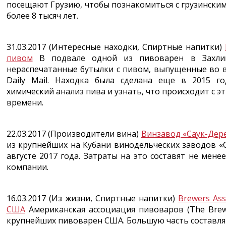
посещают Грузию, чтобы познакомиться с грузински
более 8 тысяч лет.
31.03.2017 (Интересные находки, Спиртные напитки)
пивом
В подвале одной из пивоварен в Захли
нераспечатанные бутылки с пивом, выпущенные во 
Daily Mail. Находка была сделана еще в 2015 г
химический анализ пива и узнать, что происходит с э
времени.
22.03.2017 (Производители вина)
Винзавод «Саук-Дер
из крупнейших на Кубани винодельческих заводов «
августе 2017 года. Затраты на это составят не мене
компании.
16.03.2017 (Из жизни, Спиртные напитки)
Brewers As
США
Американская ассоциация пивоваров (The Brewe
крупнейших пивоварен США. Большую часть составля