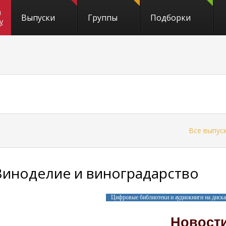
и
Выпуски
Группы
Подборки
y
←
Все выпус
Виноделие и виноградарство
Цифровые библиотеки и аудиокниги на диск
Новост