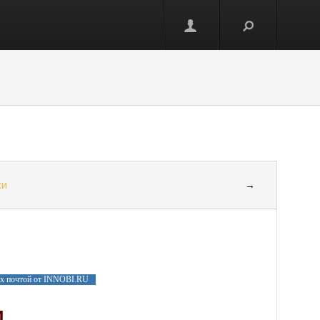
ки
→
ах почтой от INNOBI.RU
и