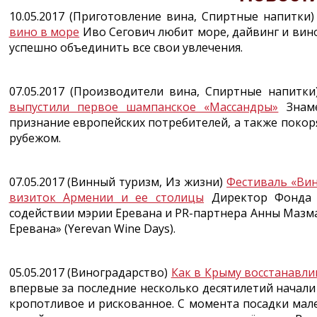
10.05.2017 (Приготовление вина, Спиртные напитки
вино в море
Иво Сегович любит море, дайвинг и вино
успешно объединить все свои увлечения.
07.05.2017 (Производители вина, Спиртные напитк
выпустили первое шампанское «Массандры»
Знаме
признание европейских потребителей, а также покор
рубежом.
07.05.2017 (Винный туризм, Из жизни)
Фестиваль «Вин
визиток Армении и ее столицы
Директор Фонда 
содействии мэрии Еревана и PR-партнера Анны Мазма
Еревана» (Yerevan Wine Days).
05.05.2017 (Виноградарство)
Как в Крыму восстанавл
впервые за последние несколько десятилетий начал
кропотливое и рискованное. С момента посадки мал