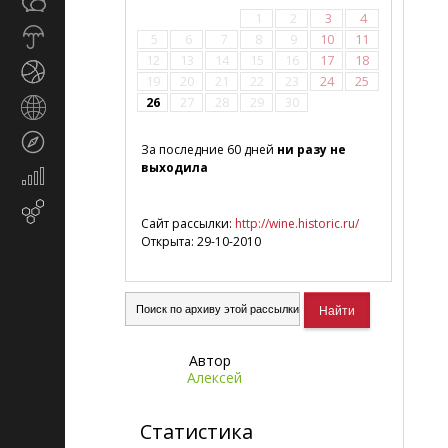
Общество
СМИ
1
2
3
4
Прогноз
5
6
7
8
9
10
11
погоды
12
13
14
15
16
17
18
Спорт
19
20
21
22
23
24
25
26
27
28
29
30
Страны
и
Туризм
регионы
За последние 60 дней
ни разу не
выходила
Экономика
и
Email-
финансы
Сайт рассылки:
http://wine.historic.ru/
маркетинг
Открыта: 29-10-2010
Автор
Алексей
Статистика