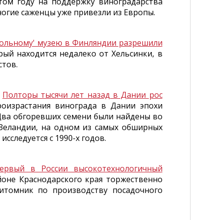
том году на поддержку виноградарства
ногие саженцы уже привезли из Европы.
гольному' музею в Финляндии разрешили
ый находится недалеко от Хельсинки, в
стов.
)
Полторы тысячи лет назад в Дании рос
оизрастания винограда в Дании эпохи
 Два обгоревших семени были найдены во
 Зеландии, на одном из самых обширных
сследуется с 1990-х годов.
ервый в России высокотехнологичный
оне Краснодарского края торжественно
итомник по производству посадочного