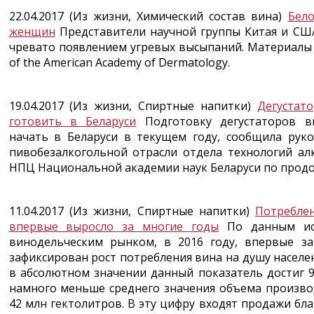
22.04.2017 (Из жизни, Химический состав вина)
Бел
женщин
Представители научной группы Китая и США
чревато появлением угревых высыпаний. Материалы 
of the American Academy of Dermatology.
19.04.2017 (Из жизни, Спиртные напитки)
Дегустат
готовить в Беларуси
Подготовку дегустаторов ви
начать в Беларуси в текущем году, сообщила рук
пивобезалкогольной отрасли отдела технологий ал
НПЦ Национальной академии наук Беларуси по продо
11.04.2017 (Из жизни, Спиртные напитки)
Потребле
впервые выросло за многие годы
По данным исп
винодельческим рынком, в 2016 году, впервые за
зафиксирован рост потребления вина на душу населени
в абсолютном значении данный показатель достиг 9
намного меньше среднего значения объема производ
42 млн гектолитров. В эту цифру входят продажи бла