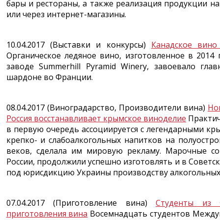
бары и рестораны, а также реализация продукции н
или через интернет-магазины.
10.04.2017 (Выставки и конкурсы)
Канадское вино
Органическое ледяное вино, изготовленное в 2014
заводе Summerhill Pyramid Winery, завоевало гл
шардоне во Франции.
08.04.2017 (Виноградарство, Производители вина)
Но
Россия восстанавливает крымское виноделие
Практич
в первую очередь ассоциируется с легендарными кр
крепко- и слабоалкогольных напитков на полуостро
веков, сделала им мировую рекламу. Марочные со
России, продолжили успешно изготовлять и в Советс
под юрисдикцию Украины производству алкогольных 
07.04.2017 (Приготовление вина)
Студенты из 
приготовления вина
Восемнадцать студентов Междун