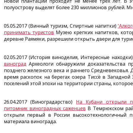
новой плантации проходит не менее трёх лет. В э
полуострову выделят более 230 миллионов рублей. М
05.05.2017 (Винный туризм, Спиртные напитки)
'Алко
принимать туристов
Музею крепких напитков, котор
деревне Раямяки, разрешили открыть двери для тури
02.05.2017 (История виноделия, Интересные находки
виноград
Археологи обнаружили доказательства пр
позднего железного века и раннего Средневековья.
время раскопок на берегах озера Тиссё в Западной
поселений этой эпохи на территории страны, которое и
26.04.2017 (Виноградарство)
На Кубани открыли п
питомник виноградных саженцев
В Темрюкском рай
открыли первый в России высокотехнологичный п
материала винограда.