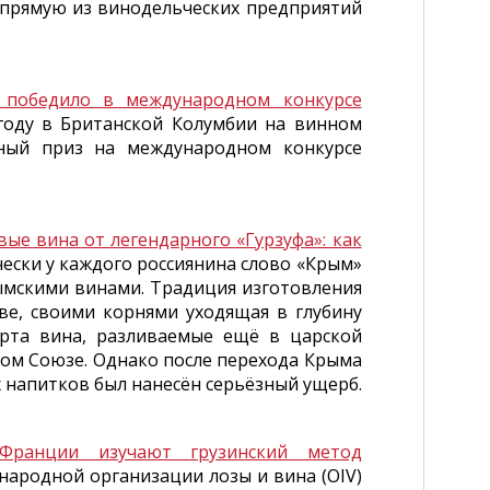
апрямую из винодельческих предприятий
 победило в международном конкурсе
 году в Британской Колумбии на винном
авный приз на международном конкурсе
вые вина от легендарного «Гурзуфа»: как
ески у каждого россиянина слово «Крым»
ымскими винами. Традиция изготовления
ве, своими корнями уходящая в глубину
рта вина, разливаемые ещё в царской
ком Союзе. Однако после перехода Крыма
напитков был нанесён серьёзный ущерб.
Франции изучают грузинский метод
ародной организации лозы и вина (OIV)