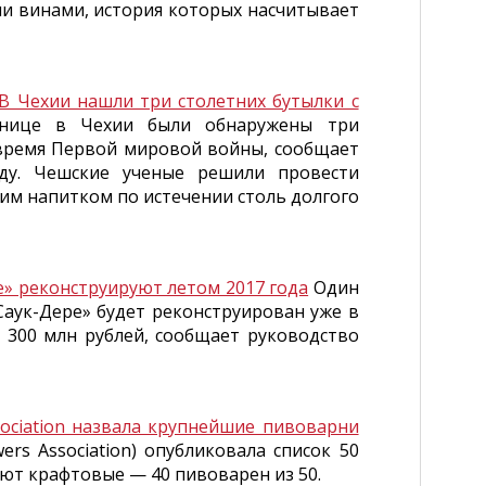
ми винами, история которых насчитывает
В Чехии нашли три столетних бутылки с
нице в Чехии были обнаружены три
время Первой мировой войны, сообщает
оду. Чешские ученые решили провести
тим напитком по истечении столь долгого
е» реконструируют летом 2017 года
Один
Саук-Дере» будет реконструирован уже в
е 300 млн рублей, сообщает руководство
sociation назвала крупнейшие пивоварни
rs Association) опубликовала список 50
ют крафтовые — 40 пивоварен из 50.