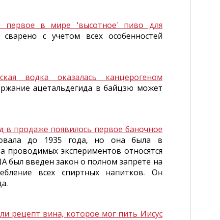
 первое в мире 'высотное' пиво для
сварено с учетом всех особенностей
ская водка оказалась канцерогеном
ержание ацетальдегида в байцзю может
ад в продаже появилось первое баночное
овала до 1935 года, но она была в
ва проводимых экспериментов относятся
ША был введен закон о полном запрете на
ребление всех спиртных напитков. Он
а.
ли рецепт вина, которое мог пить Иисус