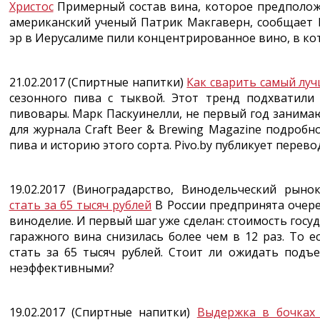
Христос
Примерный состав вина, которое предположи
американский ученый Патрик Макгаверн, сообщает I
эр в Иерусалиме пили концентрированное вино, в ко
21.02.2017 (Спиртные напитки)
Как сварить самый лу
сезонного пива с тыквой. Этот тренд подхватили
пивовары. Марк Паскуинелли, не первый год занима
для журнала Craft Beer & Brewing Magazine подроб
пива и историю этого сорта. Pivo.by публикует перево
19.02.2017 (Виноградарство, Винодельческий рыно
стать за 65 тысяч рублей
В России предпринята очер
виноделие. И первый шаг уже сделан: стоимость госу
гаражного вина снизилась более чем в 12 раз. То
стать за 65 тысяч рублей. Стоит ли ожидать подъ
неэффективными?
19.02.2017 (Спиртные напитки)
Выдержка в бочках