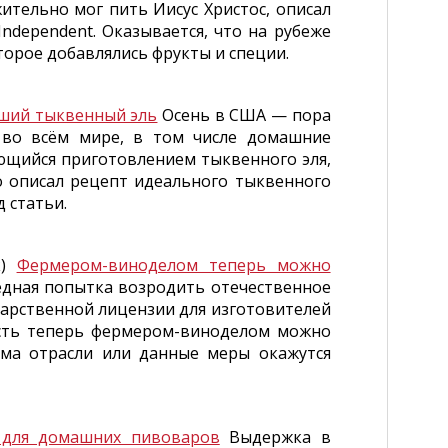
тельно мог пить Иисус Христос, описал
ndependent. Оказывается, что на рубеже
торое добавлялись фрукты и специи.
чший тыквенный эль
Осень в США — пора
 во всём мире, в том числе домашние
ющийся приготовлением тыквенного эля,
но описал рецепт идеального тыквенного
д статьи.
к)
Фермером-виноделом теперь можно
едная попытка возродить отечественное
дарственной лицензии для изготовителей
 есть теперь фермером-виноделом можно
ема отрасли или данные меры окажутся
 для домашних пивоваров
Выдержка в