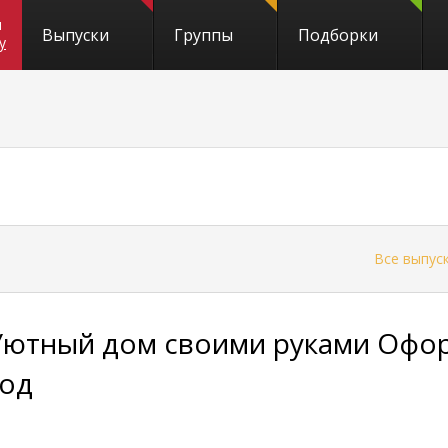
и
Выпуски
Группы
Подборки
y
←
Все выпус
Уютный дом своими руками Офо
год