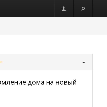
ки
→
рмление дома на новый