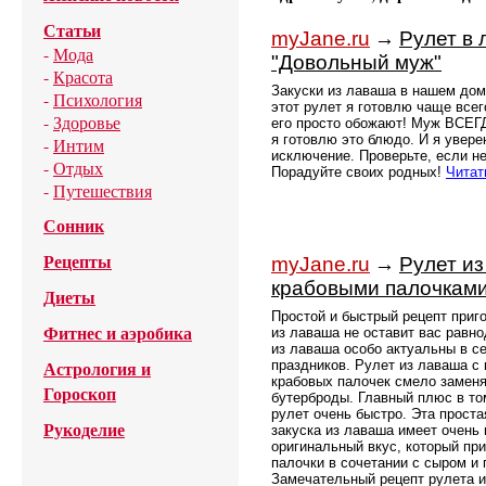
Статьи
myJane.ru
→
Рулет в
-
Мода
"Довольный муж"
-
Красота
Закуски из лаваша в нашем дом
-
Психология
этот рулет я готовлю чаще все
-
Здоровье
его просто обожают! Муж ВСЕГД
я готовлю это блюдо. И я уверен
-
Интим
исключение. Проверьте, если не
-
Отдых
Порадуйте своих родных!
Читат
-
Путешествия
Сонник
Рецепты
myJane.ru
→
Рулет из
крабовыми палочкам
Диеты
Простой и быстрый рецепт приг
Фитнес и аэробика
из лаваша не оставит вас равн
из лаваша особо актуальны в се
Астрология и
праздников. Рулет из лаваша с 
крабовых палочек смело замен
Гороскоп
бутерброды. Главный плюс в то
рулет очень быстро. Эта проста
Рукоделие
закуска из лаваша имеет очень 
оригинальный вкус, который пр
палочки в сочетании с сыром и
Замечательный рецепт рулета 