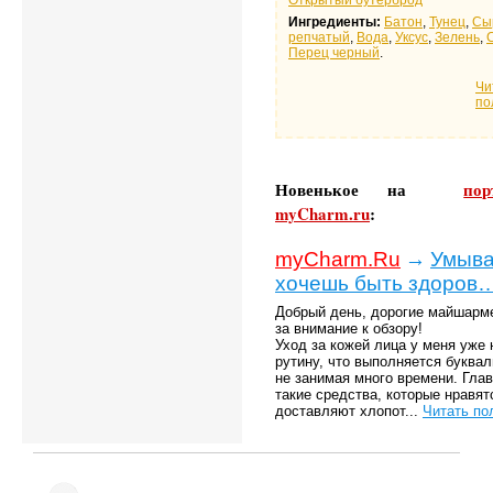
Открытый бутерброд
Ингредиенты:
Батон
,
Тунец
,
Сы
репчатый
,
Вода
,
Уксус
,
Зелень
,
Перец черный
.
Чи
по
Новенькое на
по
myCharm.ru
:
myCharm.Ru
→
Умыва
хочешь быть здоров
Добрый день, дорогие майшарм
за внимание к обзору!
Уход за кожей лица у меня уже
рутину, что выполняется буквал
не занимая много времени. Гла
такие средства, которые нравят
доставляют хлопот...
Читать по