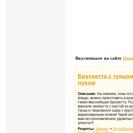
Вкусненькое на сайте
Пова
Брускетта с тунцо
луком
Описание:
На пикнике, пока гот
блюдо, можно приготовить в кач
такую вкуснейшую брускетту. П
мангале чиабатта с пастой из к
тунца и творожного сыра с хру
маринованным лучком! Такой ап
вам гастрономическое удовольс
аппетит!!
Рецепты:
Закуски
->
Бутерброд