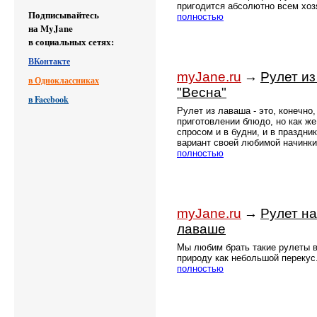
пригодится абсолютно всем хо
Подписывайтесь
полностью
на MyJane
в социальных сетях:
ВКонтакте
myJane.ru
→
Рулет и
в Одноклассниках
"Весна"
в Facebook
Рулет из лаваша - это, конечно,
приготовлении блюдо, но как же
спросом и в будни, и в праздни
вариант своей любимой начинк
полностью
myJane.ru
→
Рулет на
лаваше
Мы любим брать такие рулеты в
природу как небольшой перекус
полностью