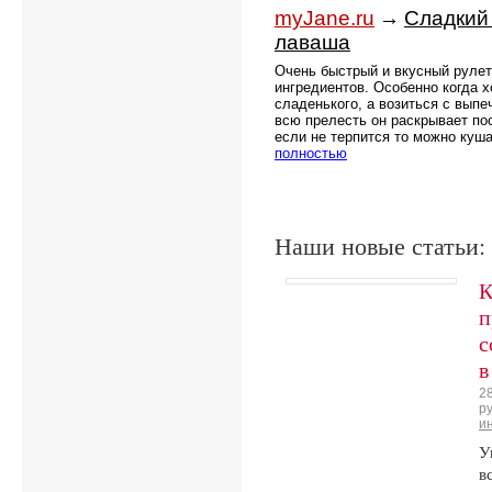
myJane.ru
→
Сладкий 
лаваша
Очень быстрый и вкусный рулет
ингредиентов. Особенно когда х
сладенького, а возиться с выпе
всю прелесть он раскрывает пос
если не терпится то можно куша
полностью
Наши новые статьи:
К
п
с
в
2
р
и
У
в