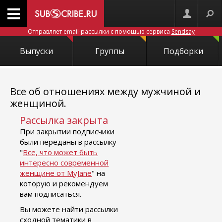
Отправляет email-рассылки с помощью сервиса
Sendsay
Выпуски
Группы
Подборки
Все об отношениях между мужчиной и
женщиной.
Рассылка закрыта
При закрытии подписчики
были переданы в рассылку
"
Все, что может быть
интересно современной
женщине от MyJane
" на
которую и рекомендуем
вам подписаться.
Вы можете найти рассылки
сходной тематики в