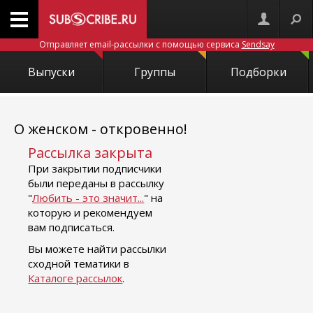
Отправляет email-рассылки с помощью сервиса
Sendsay
Выпуски
Группы
Подборки
О женском - откровенно!
Рассылка закрыта
При закрытии подписчики
были переданы в рассылку
"
Любить - это значит...
" на
которую и рекомендуем
вам подписаться.
Вы можете найти рассылки
сходной тематики в
Каталоге рассылок
.