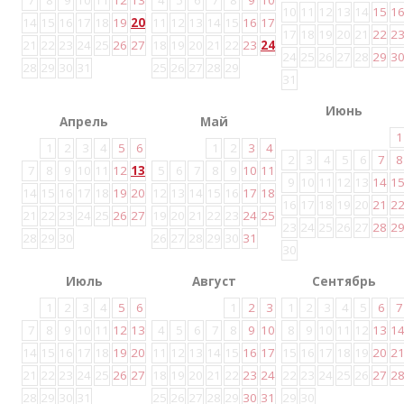
7
8
9
10
11
12
13
4
5
6
7
8
9
10
10
11
12
13
14
15
1
14
15
16
17
18
19
20
11
12
13
14
15
16
17
17
18
19
20
21
22
2
21
22
23
24
25
26
27
18
19
20
21
22
23
24
24
25
26
27
28
29
3
28
29
30
31
25
26
27
28
29
31
Июнь
Апрель
Май
1
1
2
3
4
5
6
1
2
3
4
2
3
4
5
6
7
8
7
8
9
10
11
12
13
5
6
7
8
9
10
11
9
10
11
12
13
14
1
14
15
16
17
18
19
20
12
13
14
15
16
17
18
16
17
18
19
20
21
2
21
22
23
24
25
26
27
19
20
21
22
23
24
25
23
24
25
26
27
28
2
28
29
30
26
27
28
29
30
31
30
Июль
Август
Сентябрь
1
2
3
4
5
6
1
2
3
1
2
3
4
5
6
7
7
8
9
10
11
12
13
4
5
6
7
8
9
10
8
9
10
11
12
13
1
14
15
16
17
18
19
20
11
12
13
14
15
16
17
15
16
17
18
19
20
2
21
22
23
24
25
26
27
18
19
20
21
22
23
24
22
23
24
25
26
27
2
28
29
30
31
25
26
27
28
29
30
31
29
30