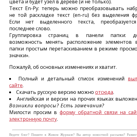
цвета и будет узел в дереве (и не только).
Текст En-Ру: теперь можно преобразовывать наб
не той раскладке текст (en-ru) без выделения ф
Если нет выделенного текста, преобразуетс
последнее слово.
Группировка страниц в панели папки: до
возможность менять расположение элементов 
папки простым перетаскиванием в режиме просмо
значки».
Пожалуй, об основных изменениях и хватит.
Полный и детальный список изменений
вы
сайте
.
Скачать русскую версию можно
отсюда
.
Английская и версии на прочих языках вылож
Возникли вопросы? Есть замечания?
Милости просим в
форму обратной связи на сай
электронную почту
.
Ведете блог? Пишите в Живом Журнале? Вы автор новостной рассылки? Размес