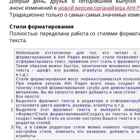
Добрый день, друзья. В сегодняшнем выпуске 
анонс изменений в
новой версии органайзера Aml P
Традиционно только о самых-самых значимых изме
Стили форматирования
Полностью переделана работа со стилями формат
текста.
Небольшое отступление для тех, кто читает о 
форматирования в Aml Pages впервые: стили позволяют
отформатировать текст, применив этот стиль к фрагменту
Таким образом можно быстро, практически мгновенно мен
текста – шрифт, его размер, атрибуты (подчеркнутость,
и.т.д.).
Стили форматирования могут перенастраиваться пользов
При первом запуске Aml Pages всего лишь создает п
троечку стилей форматирования сугубо для демонстрации
механизма. Вы же запросто может добавить и свои стили:
Все просто:
Выделите фрагмент текста в редакторе и отформатируй
установите цвета шрифта, размеры, атрибуты и.т.д.
Выделите этот фрагмент текста и выберите коман
«Формат\Стили форматирования\Создать из текста» и Am
создаст новый стиль на основе настроек Вашего текста и 
редактор стилей.
Ну, а в самом редакторе стиля можно немного «подрих
настройки стиля, изменить его название, добавить и и
атрибуты.