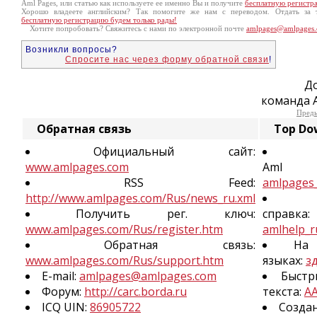
Aml Pages, или статью как используете ее именно Вы и получите
бесплатную регистр
Хорошо владеете английским? Так помогите же нам с переводом. Отдать за
бесплатную регистрацию будем только рады!
Хотите попробовать? Свяжитесь с нами по электронной почте
amlpages@amlpages
Возникли вопросы?
Спросите нас через форму обратной связи
!
До
команда 
Пред
Обратная связь
Top Dow
Официальный сайт:
www.amlpages.com
Aml P
RSS Feed:
amlpages_
http://www.amlpages.com/Rus/news_ru.xml
Получить рег. ключ:
справка:
www.amlpages.com/Rus/register.htm
amlhelp_r
Обратная связь:
На 
www.amlpages.com/Rus/support.htm
языках:
з
E-mail:
amlpages@amlpages.com
Быстр
Форум:
http://carc.borda.ru
текста:
AA
ICQ UIN:
86905722
Созда