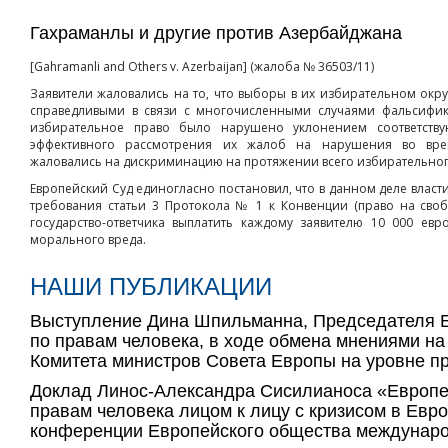
Гахраманлы и другие против Азербайджана
[Gahramanli and Others v. Azerbaijan] (жалоба № 36503/11)
Заявители жаловались на то, что выборы в их избирательном окр
справедливыми в связи с многочисленными случаями фальсифик
избирательное право было нарушено уклонением соответству
эффективного рассмотрения их жалоб на нарушения во вре
жаловались на дискриминацию на протяжении всего избирательног
Европейский Суд единогласно постановил, что в данном деле вла
требования статьи 3 Протокола № 1 к Конвенции (право на сво
государство-ответчика выплатить каждому заявителю 10 000 евр
морального вреда.
НАШИ ПУБЛИКАЦИИ
Выступление Дина Шпильманна, Председателя Е
по правам человека, в ходе обмена мнениями на
Комитета министров Совета Европы на уровне п
Доклад Линос-Александра Сисилианоса «Европе
правам человека лицом к лицу с кризисом в Евр
конференции Европейского общества междунаро