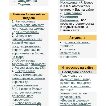
Обсудить на
Исследований.
Более
Форуме.
8 000 аналитических
отчетов у Вас на сайте
Наш сервис
Рейтинг Новостей за
Новостного
неделю
- все
Информера
1.
Как уроженец
новости строительства
Одессы зарабатывает
и недвижимости на
миллиарды на одежде
Вашем сайте.
«для интровертов»
2.
LinkedIn для
Актуально
рабочего класса: как
- Рынок Интернет
бывший мойщик
торговли
посуды превращает
- Рынок
соцсеть для «синих
строительных
воротничков» в бизнес
материалов
на млрд
3.
Объем ввода
торговой недвижимости
в России вырос на 53%
Интересное на сайте
4.
Вокруг света:
Последние новости
почему миллиардеры
Правительство
инвестируют в онлайн-
выделит еще 6 млрд
сервисы для
рублей на поддержку
путешественников
многодетных семей с
5.
С 1 июня в России
ипотекой
стартует программа
Умные томаты: как
добровольного
издатель игры
переселения
«Веселый фермер»
6.
Спрос российских
теперь зарабатывает