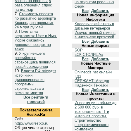
банков на евро в 2,5
на открытии реальных
раза опередил спрос
ферм
на доллар
Все
Добавить
|
7.
Стоимость проекта
Новая информация
по развитию аэропорта
Инфотеки
Краснодара превысит
Классический стиль в
24 млрд рублей
дизайне интерьеров
8.
Полеты на
Искусственный камень
вертолетах Uber в Нью-
в интерьере прихожей
Йорке оказались
Все
Добавить
|
дешевле поездок на
Новые фирмы
такси
БОР
9.
У крупнейшего
«СК СТОЛИЦА»
российского
Все
Добавить
|
страховщика появился
Новые Частные
новый совладелец
Мастера
10.
Власти РФ обсудят
Onlinegdz.net онлайн
источники
ГДЗ
финансирования
СЕРЖАНТ: Аренда
программы
Надежной Техники
строительства и
Все
Добавить
|
ремонта мостов
Новые Инвестиции и
Все рейтинги
проекты
новостей
Инвестиции в объме до
2 500 000 руб. в
Показатели сайта
технологичные IT и
Restko.Ru
интернет проекты.
Сайт
Строительство
http://www.restko.ru
энергохимического
Общее число страниц
комплекса