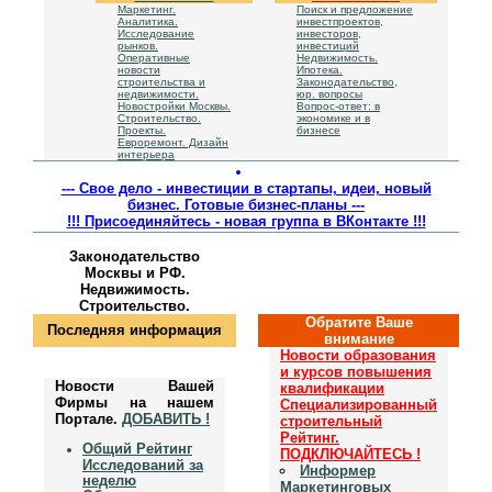
Маркетинг.
Поиск и предложение
Аналитика.
инвестпроектов,
Исследование
инвесторов,
рынков.
инвестиций
Оперативные
Недвижимость.
новости
Ипотека.
строительства и
Законодательство,
недвижимости.
юр. вопросы
Новостройки Москвы.
Вопрос-ответ: в
Cтроительство.
экономике и в
Проекты.
бизнесе
Евроремонт. Дизайн
интерьера
--- Свое дело - инвестиции в стартапы, идеи, новый
бизнес. Готовые бизнес-планы ---
!!! Присоединяйтесь - новая группа в ВКонтакте !!!
Законодательство
Москвы и РФ.
Недвижимость.
Строительство.
Обратите Ваше
Последняя информация
внимание
Новости образования
и курсов повышения
Новости Вашей
квалификации
Фирмы на нашем
Специализированный
Портале.
ДОБАВИТЬ !
строительный
Рейтинг.
Общий Рейтинг
ПОДКЛЮЧАЙТЕСЬ !
Исследований за
Информер
неделю
Маркетинговых