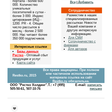
портала - более 600
Все
Добавить
|
000. Количество
уникальных
Сотрудничество
посетителей в сутки -
Разместим в наших
более 3 000. Индекс
специализированных
цитирования (ИЦ) -
рассылках Новости
1200. PR - 4. Общее
Вашей компании и
число рассылок в
другую интересную
месяц - более 2 500
информацию.
000. Нас читают более
Для СМИ
350 000 подписчиков.
Сотрудничество с
фирмами
Интересные ссылки
Для авторов
Базы данных
Рестко
- Оптовый сбыт
продукции и услуг
Карта сайта
Все права защищены. При полном
или частичном использовании
Restko.ru, 2015
материала ссылка на сайт
Restko.ru
обязательна.
ООО "Рестко Холдинг".Т.: +7 (495)
E-mail:
написать
505-50-61, 507-10-76
письмо