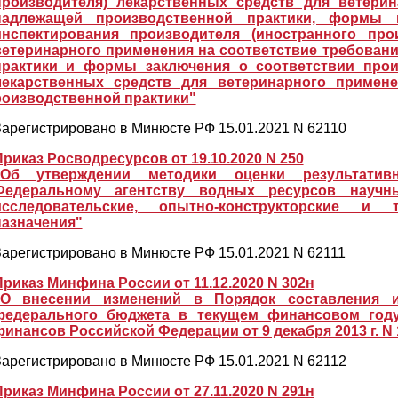
производителя) лекарственных средств для ветери
надлежащей производственной практики, формы и
инспектирования производителя (иностранного про
ветеринарного применения на соответствие требован
практики и формы заключения о соответствии произ
лекарственных средств для ветеринарного примен
роизводственной практики"
арегистрировано в Минюсте РФ 15.01.2021 N 62110
Приказ Росводресурсов от 19.10.2020 N 250
"Об утверждении методики оценки результативн
Федеральному агентству водных ресурсов научн
исследовательские, опытно-конструкторские и 
назначения"
арегистрировано в Минюсте РФ 15.01.2021 N 62111
Приказ Минфина России от 11.12.2020 N 302н
"О внесении изменений в Порядок составления и
федерального бюджета в текущем финансовом году
финансов Российской Федерации от 9 декабря 2013 г. N 
арегистрировано в Минюсте РФ 15.01.2021 N 62112
Приказ Минфина России от 27.11.2020 N 291н