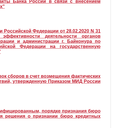
акты Банка России в связи с внесением
х"
 Российской Федерации от 28.02.2020 N 31
 эффективности деятельности органов
рации и администрации г. Байконура по
йской Федерации на государственную
"
вок сборов в счет возмещения фактических
ствий, утвержденную Приказом МИД России
лифицированным, порядке признания бюро
я решения о признании бюро кредитных