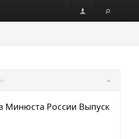
ки
→
з Минюста России Выпуск