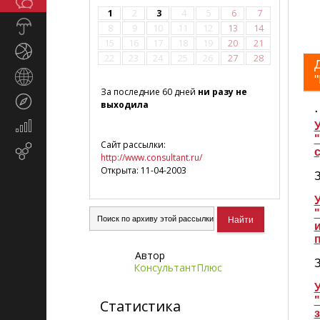
Общество
СМИ
1
2
3
4
5
6
7
Прогноз
8
9
10
11
12
13
14
погоды
15
16
17
18
19
20
21
Спорт
22
23
24
25
26
27
28
Страны
и
За последние 60 дней
ни разу не
Туризм
регионы
выходила
Экономика
У
и
Сайт рассылки:
Email-
с
финансы
http://www.consultant.ru/
маркетинг
Открыта: 11-04-2003
З
У
Автор
З
КонсультантПлюс
У
Статистика