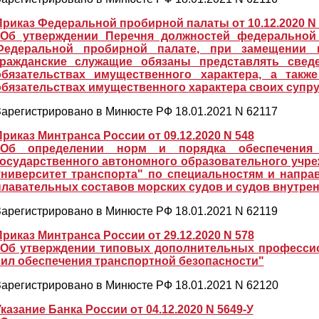
Приказ Федеральной пробирной палаты от 10.12.2020 N
"Об утверждении Перечня должностей федеральной
Федеральной пробирной палате, при замещении 
гражданские служащие обязаны представлять свед
обязательствах имущественного характера, а так
обязательствах имущественного характера своих супру
арегистрировано в Минюсте РФ 18.01.2021 N 62117
Приказ Минтранса России от 09.12.2020 N 548
"Об определении норм и порядка обеспечения
государственного автономного образовательного учр
университет транспорта" по специальностям и напра
плавательных составов морских судов и судов внутрен
арегистрировано в Минюсте РФ 18.01.2021 N 62119
Приказ Минтранса России от 29.12.2020 N 578
"Об утверждении типовых дополнительных профессио
сил обеспечения транспортной безопасности"
арегистрировано в Минюсте РФ 18.01.2021 N 62120
казание Банка России от 04.12.2020 N 5649-У