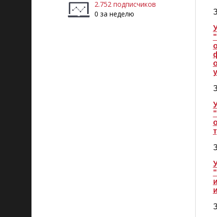
2.752 подписчиков
З
0 за неделю
У
З
У
З
У
З