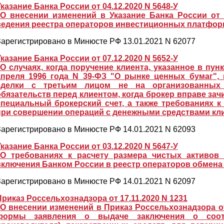
казание Банка России от 04.12.2020 N 5648-У
"О внесении изменений в Указание Банка России от 
ведения реестра операторов инвестиционных платфор
арегистрировано в Минюсте РФ 13.01.2021 N 62077
казание Банка России от 07.12.2020 N 5652-У
"О случаях, когда поручение клиента, указанное в пунк
апреля 1996 года N 39-ФЗ "О рынке ценных бумаг",
сделки с третьим лицом не на организованных 
обязательств перед клиентом, когда брокер вправе за
специальный брокерский счет, а также требованиях 
при совершении операций с денежными средствами кл
арегистрировано в Минюсте РФ 14.01.2021 N 62093
казание Банка России от 03.12.2020 N 5647-У
"О требованиях к расчету размера чистых активов 
включения Банком России в реестр операторов обмен
арегистрировано в Минюсте РФ 14.01.2021 N 62097
Приказ Россельхознадзора от 17.11.2020 N 1231
"О внесении изменений в Приказ Россельхознадзора от
формы заявления о выдаче заключения о соотве