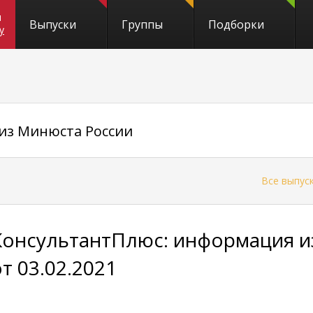
и
Выпуски
Группы
Подборки
y
из Минюста России
←
Все выпус
КонсультантПлюс: информация и
от 03.02.2021