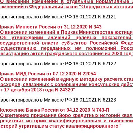
"О внесении изменении в отдельные нормативные 
изменений в Федеральный закон "О кредитных история
арегистрировано в Минюсте РФ 18.01.2021 N 62121
Приказ Минюста России от 31.12.2020 N 343
"О внесении изменений в Приказ Министерства юстиции
"Об утверждении значений целевых показателей
государственной власти субъектов Российской Феде
осуществлению переданных им полномочий Росси
регистрацию актов гражданского состояния на 2020 год
арегистрировано в Минюсте РФ 18.01.2021 N 62122
Приказ МИД России от 07.12.2020 N 22054
"О внесении изменений в единую методику расчета ста
расходов, связанных с совершением консульских дей
т 17 декабря 2018 года N 24320"
арегистрировано в Минюсте РФ 18.01.2021 N 62123
Положение Банка России от 04.12.2020 N 743-П
"О критериях признания бюро кредитных историй ква
кредитных истории квалифицированным и вынесени
историй утратившим статус квалифицированного"