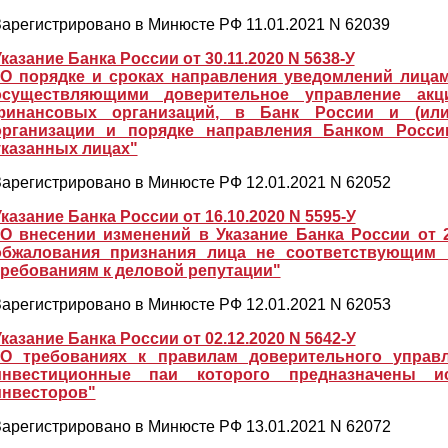
арегистрировано в Минюсте РФ 11.01.2021 N 62039
казание Банка России от 30.11.2020 N 5638-У
"О порядке и сроках направления уведомлений лица
осуществляющими доверительное управление акц
финансовых организаций, в Банк России и (или
организации и порядке направления Банком Росс
указанных лицах"
арегистрировано в Минюсте РФ 12.01.2021 N 62052
казание Банка России от 16.10.2020 N 5595-У
"О внесении изменений в Указание Банка России от 2
обжалования признания лица не соответствующим 
требованиям к деловой репутации"
арегистрировано в Минюсте РФ 12.01.2021 N 62053
казание Банка России от 02.12.2020 N 5642-У
"О требованиях к правилам доверительного упра
инвестиционные паи которого предназначены и
инвесторов"
арегистрировано в Минюсте РФ 13.01.2021 N 62072