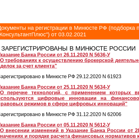
Документы на регистрации в Минюсте РФ (подборка 
"КонсультантПлюс")
от 03.02.2021
∙ ЗАРЕГИСТРИРОВАНЫ В МИНЮСТЕ РОССИИ
казание Банка России от 26.11.2020 N 5636-У
"О требованиях к осуществлению брокерской деятель
делок за счет клиента"
арегистрировано в Минюсте РФ 29.12.2020 N 61923
казание Банка России от 25.11.2020 N 5634-У
"О перечне технологий, с применением которых в
используются цифровые инновации на финансово
правовых режимов в сфере цифровых инноваций"
арегистрировано в Минюсте РФ 31.12.2020 N 62006
казание Банка России от 05.11.2020 N 5612-У
"О внесении изменений в Указание Банка России от 2
значениях и порядке расчета финансовых нормативов 