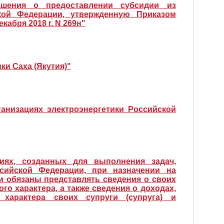
шения о предоставлении субсидии из
кой Федерации, утвержденную Приказом
абря 2018 г. N 269н"
ки Саха (Якутия)"
анизациях электроэнергетики Российской
иях, созданных для выполнения задач,
сийской Федерации, при назначении на
и обязаны представлять сведения о своих
го характера, а также сведения о доходах,
характера своих супруги (супруга) и