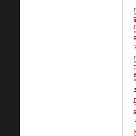
З
З
З
У