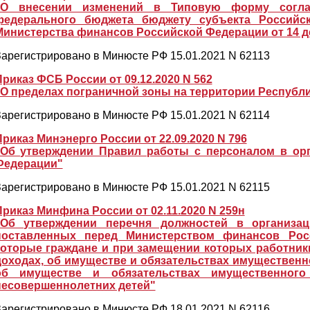
"О внесении изменений в Типовую форму согла
федерального бюджета бюджету субъекта Российс
Министерства финансов Российской Федерации от 14 дек
арегистрировано в Минюсте РФ 15.01.2021 N 62113
Приказ ФСБ России от 09.12.2020 N 562
"О пределах пограничной зоны на территории Республи
арегистрировано в Минюсте РФ 15.01.2021 N 62114
Приказ Минэнерго России от 22.09.2020 N 796
"Об утверждении Правил работы с персоналом в орг
Федерации"
арегистрировано в Минюсте РФ 15.01.2021 N 62115
Приказ Минфина России от 02.11.2020 N 259н
"Об утверждении перечня должностей в организац
поставленных перед Министерством финансов Рос
которые граждане и при замещении которых работник
доходах, об имуществе и обязательствах имущественно
об имуществе и обязательствах имущественного 
несовершеннолетних детей"
арегистрировано в Минюсте РФ 18.01.2021 N 62116