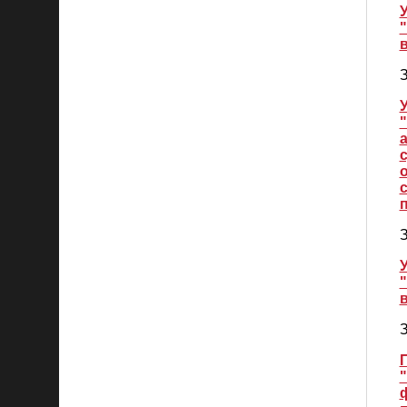
У
З
У
З
У
З