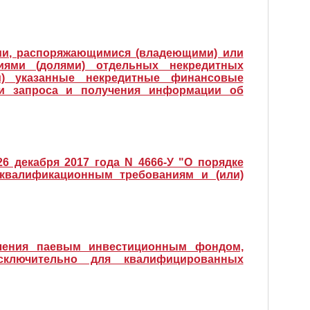
ми, распоряжающимися (владеющими) или
иями (долями) отдельных некредитных
) указанные некредитные финансовые
ии запроса и получения информации об
6 декабря 2017 года N 4666-У "О порядке
квалификационным требованиям и (или)
вления паевым инвестиционным фондом,
сключительно для квалифицированных