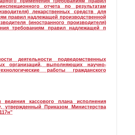
нарного применения требованиям правил
нспекционного отчета по результатам
изводителя) лекарственных средств для
иям правил надлежащей производственной
водителя (иностранного производителя)
ения требованиям правил надлежащей п
ости деятельности подведомственных
ых организаций, выполняющих научно-
технологические работы гражданского
 ведения кассового плана исполнения
, утвержденный Приказом Министерства
117н"