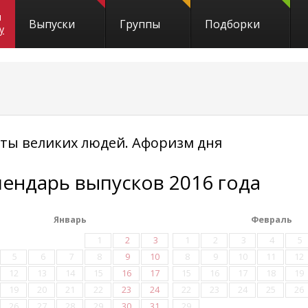
и
Выпуски
Группы
Подборки
y
ты великих людей. Афоризм дня
лендарь выпусков 2016 года
Январь
Февраль
1
2
3
1
2
3
4
5
5
6
7
8
9
10
8
9
10
11
12
12
13
14
15
16
17
15
16
17
18
19
19
20
21
22
23
24
22
23
24
25
26
26
27
28
29
30
31
29