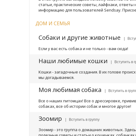
статьи, практические советы, лайфхаки, ответы
информацию для пользователей Sendsay. Присое
ДОМ И СЕМЬЯ
Собаки и другие животные
| Вступ
Если у вас есть собака и не только - вам сюда!
Наши любимые кошки
| Вступить в г
Кошки - загадочные создания. В их голове происх
мы догадываемся.
Моя любимая собака
| Вступить в груп
Все о наших питомцах! Все о дрессировке, приви
собаках, все об истории собак и многое другое!
Зоомир
| Вступить в группу
Зоомир - это группа о домашних животных. Здес
полезные советы и статьи о кошечках, собачках