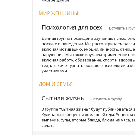
многое другое.
МИР ЖЕНЩИНЫ
Психология для всех
| Вступить в гру
Данная группа посвящена изучению психологии
психике и поведении. Мы рассматриваем разли
включая мотивацию, эмоции, личность, отноше
нарушения. Мы также изучаем применение псих
включая работу, образование, спорт и здоровь
тех, кто хочет узнать больше о психологии и о
участниками.
ДОМ И СЕМЬЯ
Сытная жизнь
| Вступить в группу
В группе "Сытная жизнь" будут публиковаться 
Кулинарные рецепты домашней еды. Рецепты 
выпечка, супы, вторые блюда, блюда из мяса, з
салаты.