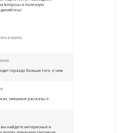
 на вопросы и полезную
диняйтесь!
ить в группу
руппу
одит гораздо больше того, о чем
пу
вках, смешные рассказы о
ь вы найдете интересные и
 и других домашних питомцах.