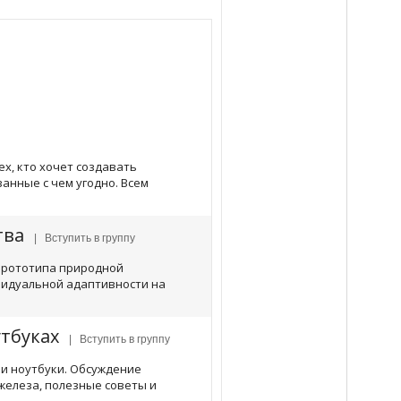
ех, кто хочет создавать
анные с чем угодно. Всем
тва
| Вступить в группу
прототипа природной
идуальной адаптивности на
утбуках
| Вступить в группу
ои ноутбуки. Обсуждение
железа, полезные советы и