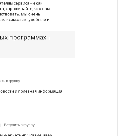
телям сервиса - и как
та, спрашивайте, что вам
нствовать. Мы очень
ас максимально удобным и
ных программах
|
ть в группу
новости и полезная информация
| Вступить в группу
ail-маркетингу. Размещаем