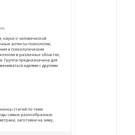
ппу
, науки о человеческой
чные аспекты психологии,
ния и психологические
ологии в различных областях,
е. Группа предназначена для
бмениваться идеями с другими
анонсы статей по теме
еды самые разнообразные:
автраки, заготовки на зиму,