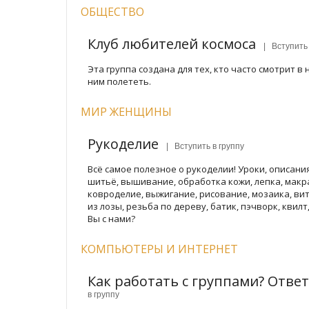
ОБЩЕСТВО
Клуб любителей космоса
| Вступить 
Эта группа создана для тех, кто часто смотрит в 
ним полететь.
МИР ЖЕНЩИНЫ
Рукоделие
| Вступить в группу
Всё самое полезное о рукоделии! Уроки, описания,
шитьё, вышивание, обработка кожи, лепка, макра
ковроделие, выжигание, рисование, мозаика, ви
из лозы, резьба по дереву, батик, пэчворк, квилт
Вы с нами?
КОМПЬЮТЕРЫ И ИНТЕРНЕТ
Как работать с группами? Отве
в группу