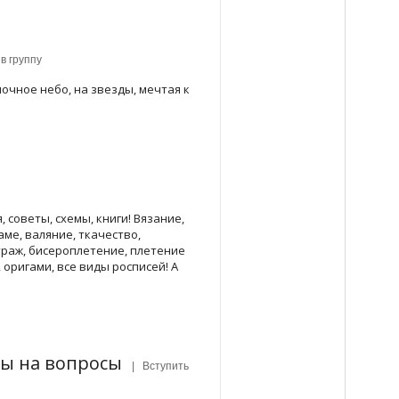
в группу
ночное небо, на звезды, мечтая к
 советы, схемы, книги! Вязание,
ме, валяние, ткачество,
траж, бисероплетение, плетение
, оригами, все виды росписей! А
ты на вопросы
| Вступить