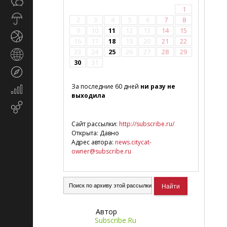
Общество
СМИ
1
Прогноз
2
3
4
5
6
7
8
погоды
9
10
11
12
13
14
15
Спорт
16
17
18
19
20
21
22
23
24
25
26
27
28
29
Страны
30
31
и
Туризм
регионы
За последние 60 дней
ни разу не
Экономика
выходила
и
Email-
финансы
маркетинг
Сайт рассылки:
http://subscribe.ru/
Открыта: Давно
Адрес автора:
news.citycat-
owner@subscribe.ru
Автор
Subscribe.Ru