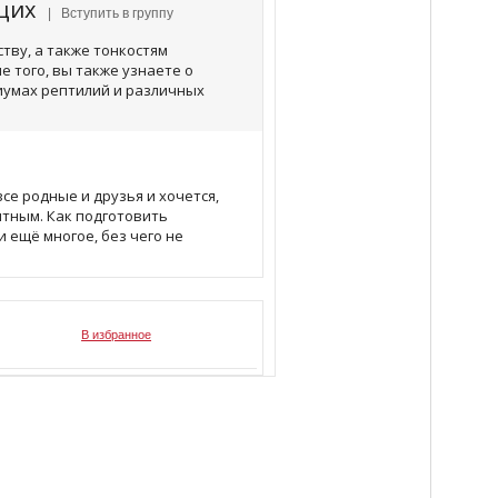
ющих
| Вступить в группу
тву, а также тонкостям
е того, вы также узнаете о
умах рептилий и различных
се родные и друзья и хочется,
ятным. Как подготовить
и ещё многое, без чего не
В избранное