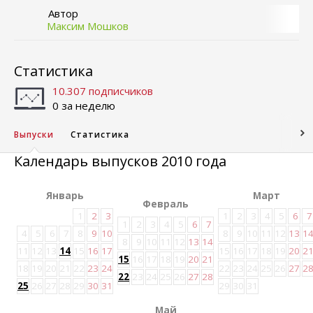
Автор
Максим Мошков
Статистика
10.307 подписчиков
0 за неделю
Выпуски
Статистика
Календарь выпусков 2010 года
Январь
Март
Февраль
1
2
3
1
2
3
4
5
6
7
1
2
3
4
5
6
7
4
5
6
7
8
9
10
8
9
10
11
12
13
1
8
9
10
11
12
13
14
11
12
13
14
15
16
17
15
16
17
18
19
20
2
15
16
17
18
19
20
21
18
19
20
21
22
23
24
22
23
24
25
26
27
2
22
23
24
25
26
27
28
25
26
27
28
29
30
31
29
30
31
Май