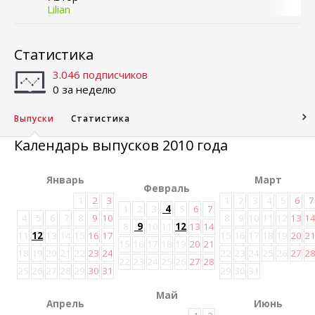
Lilian
Статистика
3.046 подписчиков
0 за неделю
Выпуски
Статистика
Календарь выпусков 2010 года
Январь
Март
Февраль
1
2
3
1
2
3
4
5
6
7
1
2
3
4
5
6
7
4
5
6
7
8
9
10
8
9
10
11
12
13
1
8
9
10
11
12
13
14
11
12
13
14
15
16
17
15
16
17
18
19
20
2
15
16
17
18
19
20
21
18
19
20
21
22
23
24
22
23
24
25
26
27
2
22
23
24
25
26
27
28
25
26
27
28
29
30
31
29
30
31
Май
Апрель
Июнь