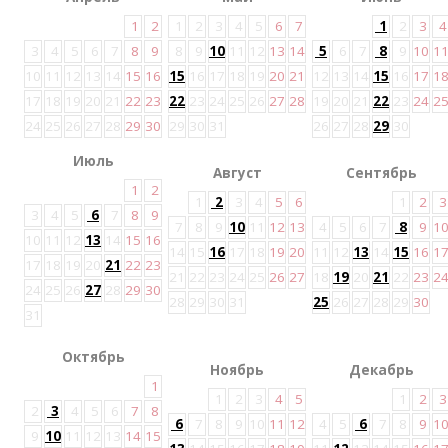
1
2
1
2
3
4
5
6
7
1
2
3
4
3
4
5
6
7
8
9
8
9
10
11
12
13
14
5
6
7
8
9
10
1
10
11
12
13
14
15
16
15
16
17
18
19
20
21
12
13
14
15
16
17
1
17
18
19
20
21
22
23
22
23
24
25
26
27
28
19
20
21
22
23
24
2
24
25
26
27
28
29
30
29
30
31
26
27
28
29
30
Июль
Август
Сентябрь
1
2
1
2
3
4
5
6
1
2
3
3
4
5
6
7
8
9
7
8
9
10
11
12
13
4
5
6
7
8
9
1
10
11
12
13
14
15
16
14
15
16
17
18
19
20
11
12
13
14
15
16
1
17
18
19
20
21
22
23
21
22
23
24
25
26
27
18
19
20
21
22
23
2
24
25
26
27
28
29
30
28
29
30
31
25
26
27
28
29
30
31
Октябрь
Ноябрь
Декабрь
1
1
2
3
4
5
1
2
3
2
3
4
5
6
7
8
6
7
8
9
10
11
12
4
5
6
7
8
9
1
9
10
11
12
13
14
15