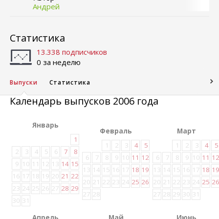
Андрей
Статистика
13.338 подписчиков
0 за неделю
Выпуски
Статистика
Календарь выпусков 2006 года
Январь
Февраль
Март
1
1
2
3
4
5
1
2
3
4
5
2
3
4
5
6
7
8
6
7
8
9
10
11
12
6
7
8
9
10
11
1
9
10
11
12
13
14
15
13
14
15
16
17
18
19
13
14
15
16
17
18
1
16
17
18
19
20
21
22
20
21
22
23
24
25
26
20
21
22
23
24
25
2
23
24
25
26
27
28
29
27
28
27
28
29
30
31
30
31
Апрель
Май
Июнь