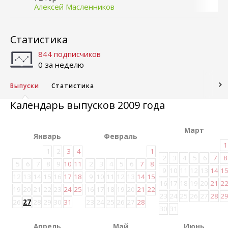
Алексей Масленников
Статистика
844 подписчиков
0 за неделю
Выпуски
Статистика
Календарь выпусков 2009 года
Март
Январь
Февраль
1
1
2
3
4
1
2
3
4
5
6
7
8
5
6
7
8
9
10
11
2
3
4
5
6
7
8
9
10
11
12
13
14
1
12
13
14
15
16
17
18
9
10
11
12
13
14
15
16
17
18
19
20
21
2
19
20
21
22
23
24
25
16
17
18
19
20
21
22
23
24
25
26
27
28
2
26
27
28
29
30
31
23
24
25
26
27
28
30
31
Апрель
Май
Июнь