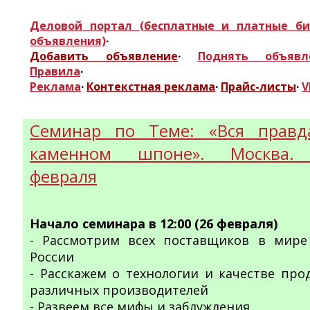
Деловой портал (бесплатные и платные би
объявления)
∙
Добавить объявление
∙
Поднять объявл
Правила
∙
Реклама
∙
Контекстная реклама
∙
Прайс-листы
∙
V
Семинар по Теме: «Вся правд
каменном шпоне». Москва.
февраля
Начало семинара в 12:00 (26 февраля)
- Рассмотрим всех поставщиков в мире
России
- Расскажем о технологии и качестве про
различных производителей
- Развеем все мифы и заблуждения