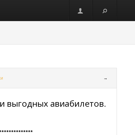
ки
→
и выгодных авиабилетов.
**************