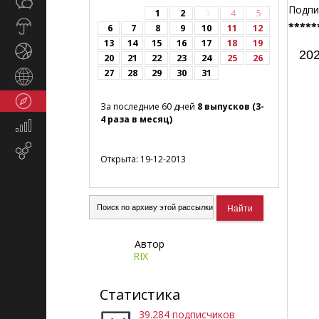
Общество
СМИ
Подпи
1
2
3
4
5
Прогноз
*****
6
7
8
9
10
11
12
погоды
13
14
15
16
17
18
19
Спорт
202
20
21
22
23
24
25
26
27
28
29
30
31
Страны
и
Туризм
регионы
За последние 60 дней
8 выпусков (3-
4 раза в месяц)
Экономика
и
Email-
финансы
Открыта: 19-12-2013
маркетинг
Автор
RIX
Статистика
39.284 подписчиков