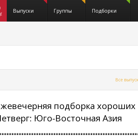
и
Выпуски
Группы
Подборки
y
←
Все выпус
Ежевечерняя подборка хороших 
Четверг: Юго-Восточная Азия
********************************************************