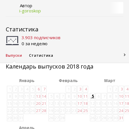
Автор
i-goroskop
Статистика
3.903 подписчиков
0 за неделю
Выпуски
Статистика
Календарь выпусков 2018 года
Январь
Февраль
Март
1
2
3
4
5
6
7
1
2
3
4
1
2
3
4
8
9
10
11
12
13
14
5
6
7
8
9
10
11
5
6
7
8
9
10
1
15
16
17
18
19
20
21
12
13
14
15
16
17
18
12
13
14
15
16
17
1
22
23
24
25
26
27
28
19
20
21
22
23
24
25
19
20
21
22
23
24
2
29
30
31
26
27
28
26
27
28
29
30
31
Апрель