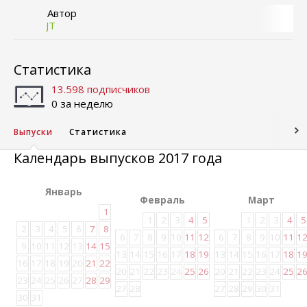
Автор
JT
Статистика
13.598 подписчиков
0 за неделю
Выпуски
Статистика
Календарь выпусков 2017 года
Январь
Февраль
Март
1
1
2
3
4
5
1
2
3
4
5
2
3
4
5
6
7
8
6
7
8
9
10
11
12
6
7
8
9
10
11
1
9
10
11
12
13
14
15
13
14
15
16
17
18
19
13
14
15
16
17
18
1
16
17
18
19
20
21
22
20
21
22
23
24
25
26
20
21
22
23
24
25
2
23
24
25
26
27
28
29
27
28
27
28
29
30
31
30
31