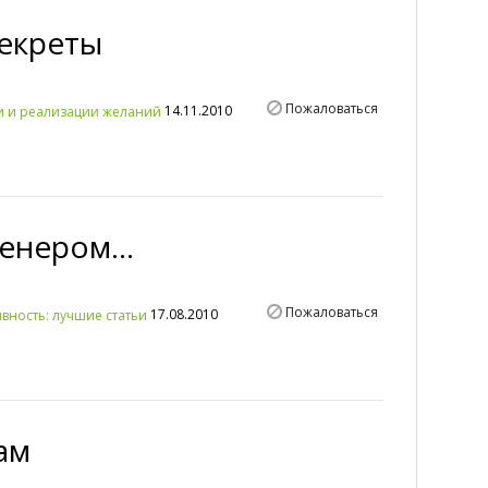
секреты
Пожаловаться
14.11.2010
и и реализации желаний
енером...
Пожаловаться
17.08.2010
вность: лучшие статьи
ам