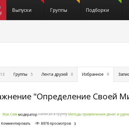
и
Выпуски
Группы
Подборки
y
13
Группы
5
Лента друзей
0
Избранное
9
Запи
ажнение "Определение Своей М
написал в группу
Мак Сим
Методы привлечения денег и удач
модератор
Комментировать
8978 просмотров
3