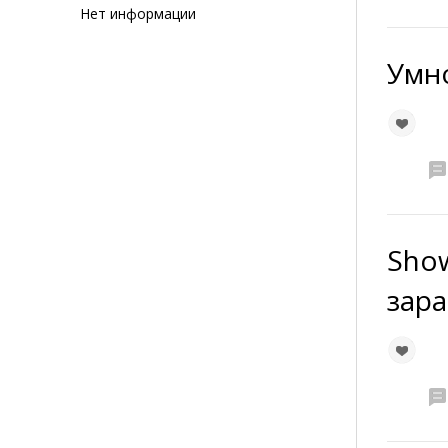
Нет информации
Умн
Show
зар