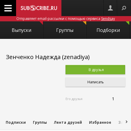
Отправляет email-рассылки с помощью сервиса
Sendsay
Выпуски
Группы
Подборки
Зенченко Надежда (zenadiya)
В друзья
Написать
1
Его друзья
Подписки
Группы
Лента друзей
Избранное
Запис