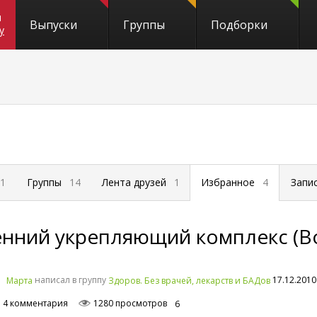
и
Выпуски
Группы
Подборки
y
1
Группы
14
Лента друзей
1
Избранное
4
Запи
енний укрепляющий комплекс (В
написал в группу
17.12.2010
Mарта
Здоров. Без врачей, лекарств и БАДов
4 комментария
1280 просмотров
6