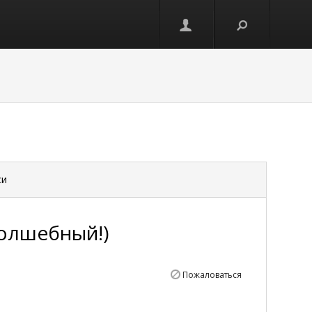
си
олшебный!)
Пожаловаться