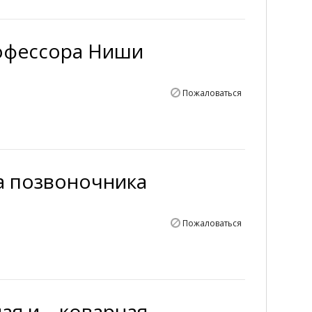
офессора Ниши
Пожаловаться
а позвоночника
Пожаловаться
ая и... коварная