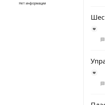
Нет информации
Шес
Упр
Плас