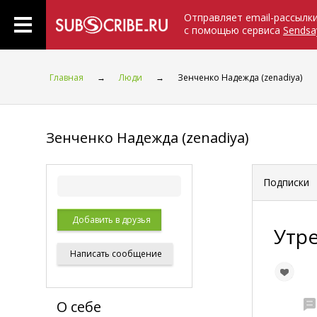
Отправляет email-рассылк
с помощью сервиса
Sendsa
Главная
→
Люди
→
Зенченко Надежда (zenadiya)
Зенченко Надежда (zenadiya)
Подписки
Добавить в друзья
Утр
Написать
сообщение
О себе