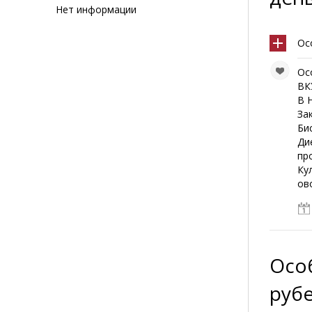
Нет информации
Ос
Ос
ВК
В 
За
Би
Ди
пр
Ку
ово
Осо
руб