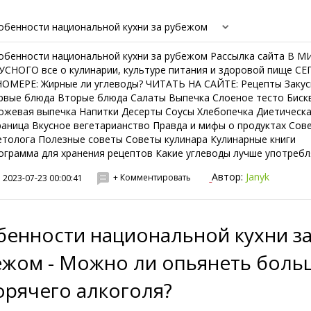
обенности национальной кухни за рубежом
обенности национальной кухни за рубежом Рассылка сайта В М
УСНОГО все о кулинарии, культуре питания и здоровой пище С
НОМЕРЕ: Жирные ли углеводы? ЧИТАТЬ НА САЙТЕ: Рецепты Закус
рвые блюда Вторые блюда Салаты Выпечка Слоеное тесто Биск
ожевая выпечка Напитки Десерты Соусы Хлебопечка Диетическ
раница Вкусное вегетарианство Правда и мифы о продуктах Сов
етолога Полезные советы Советы кулинара Кулинарные книги
ограмма для хранения рецептов Какие углеводы лучше употреблят
Автор:
Janyk
+ Комментировать
2023-07-23 00:00:41
бенности национальной кухни з
ежом - Можно ли опьянеть боль
орячего алкоголя?