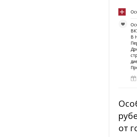
Ос
Ос
ВК
В 
Пе
Др
ст
ди
Пр
Осо
руб
от г