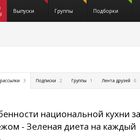
и
Выпуски
Группы
Подборки
y
 рассылки
3
Подписки
2
Группы
1
Лента друзей
0
бенности национальной кухни з
жом - Зеленая диета на каждый
ь