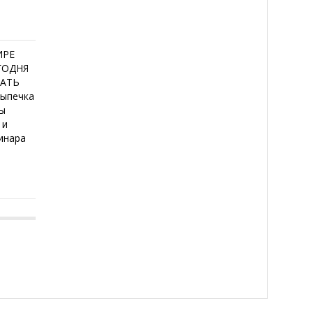
ИРЕ
ЕГОДНЯ
ТАТЬ
Выпечка
сы
 и
инара