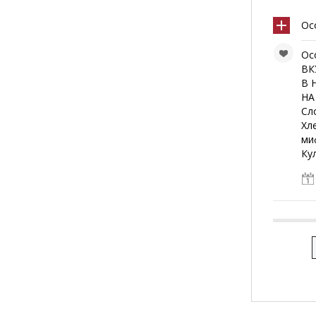
Ос
Ос
ВК
В 
НА
Сл
Хл
ми
Ку