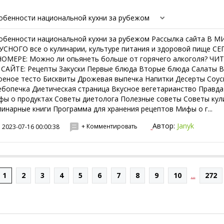
обенности национальной кухни за рубежом
обенности национальной кухни за рубежом Рассылка сайта В М
УСНОГО все о кулинарии, культуре питания и здоровой пище С
НОМЕРЕ: Можно ли опьянеть больше от горячего алкоголя? ЧИ
 САЙТЕ: Рецепты Закуски Первые блюда Вторые блюда Салаты 
оеное тесто Бисквиты Дрожевая выпечка Напитки Десерты Соу
ебопечка Диетическая страница Вкусное вегетарианство Правда
фы о продуктах Советы диетолога Полезные советы Советы кул
линарные книги Программа для хранения рецептов Мифы о г...
Автор:
Janyk
+ Комментировать
2023-07-16 00:00:38
1
2
3
4
5
6
7
8
9
10
...
272