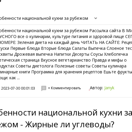
обенности национальной кухни за рубежом
обенности национальной кухни за рубежом Рассылка сайта В М
УСНОГО все о кулинарии, культуре питания и здоровой пище С
НОМЕРЕ: Зеленая диета на каждый день ЧИТАТЬ НА САЙТЕ: Реце
куски Первые блюда Вторые блюда Салаты Выпечка Слоеное те
сквиты Дрожевая выпечка Напитки Десерты Соусы Хлебопечка
етическая страница Вкусное вегетарианство Правда и мифы о
одуктах Советы диетолога Полезные советы Советы кулинара
линарные книги Программа для хранения рецептов Ешьте фрукты
щи: как ...
Автор:
Janyk
+ Комментировать
2023-07-30 00:01:03
бенности национальной кухни з
ежом - Жирные ли углеводы?