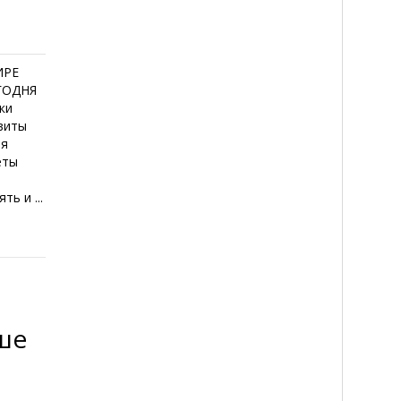
ИРЕ
ЕГОДНЯ
ки
виты
ая
еты
ь и ...
а
ше