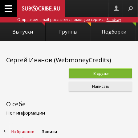
Отправляет email-рассылки с помощью сервиса
Sendsay
Выпуски
Группы
Подборки
Сергей Иванов (WebmoneyCredits)
В друзья
Написать
О себе
Нет информации
ей
Избранное
Записи