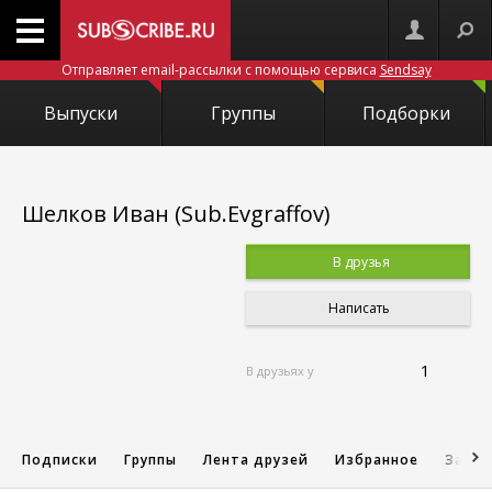
Отправляет email-рассылки с помощью сервиса
Sendsay
Выпуски
Группы
Подборки
Шелков Иван (Sub.Evgraffov)
В друзья
Написать
1
В друзьях у
Подписки
Группы
Лента друзей
Избранное
Запис