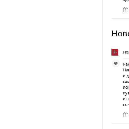
Ново
Но
Ре
На
и 
са
ис
пу
и 
со