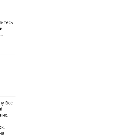
яйтесь
ый
..
пу Всё
!
ние,
рк,
на