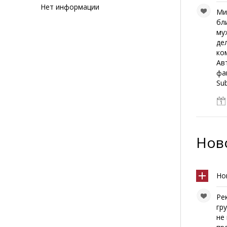
Нет информации
Ми
бл
му
де
ко
Ав
фа
Su
Ново
Но
Ре
гр
не