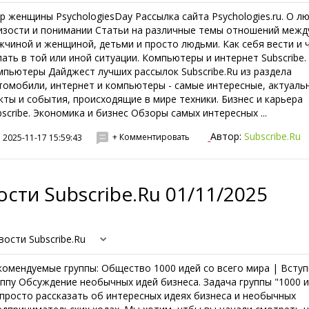
р женщины PsychologiesDay Рассылка сайта Psychologies.ru. О л
изости и понимании Статьи на различные темы отношений межд
жчиной и женщиной, детьми и просто людьми. Как себя вести и 
лать в той или иной ситуации. Компьютеры и интернет Subscribe.
мпьютеры Дайджест лучших рассылок Subscribe.Ru из раздела
томобили, интернет и компьютеры - самые интересные, актуаль
кты и события, происходящие в мире техники. Бизнес и карьера
bscribe. Экономика и бизнес Обзоры самых интересных ...
Автор:
Subscribe.Ru
+ Комментировать
2025-11-17 15:59:43
сти Subscribe.Ru 01/11/2025
вости Subscribe.Ru
комендуемые группы: Общество 1000 идей со всего мира | Вступ
уппу Обсуждение необычных идей бизнеса. Задача группы "1000 и
 просто рассказать об интересных идеях бизнеса и необычных