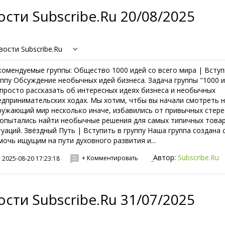
сти Subscribe.Ru 20/08/2025
вости Subscribe.Ru
комендуемые группы: Общество 1000 идей со всего мира | Вступ
уппу Обсуждение необычных идей бизнеса. Задача группы "1000 и
 просто рассказать об интересных идеях бизнеса и необычных
едпринимательских ходах. Мы хотим, чтбы вы начали смотреть 
ружающий мир несколько иначе, избавились от привычных стер
попытались найти необычные решения для самых типичных това
туаций. Звёздный Путь | Вступить в группу Наша группа создана 
мочь ищущим на пути духовного развития и...
Автор:
Subscribe.Ru
+ Комментировать
2025-08-20 17:23:18
сти Subscribe.Ru 31/07/2025