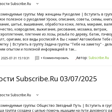
вости Subscribe.Ru
комендуемые группы: Мир женщины Рукоделие | Вступить в груп
мое полезное о рукоделии! Уроки, описания, советы, схемы, книги
зание, шитьё, вышивание, обработка кожи, лепка, макраме, валя
ачество, ковроделие, выжигание, рисование, мозаика, витраж,
сероплетение, плетение из лозы, резьба по дереву, батик, пэчво
илт, оригами, все виды росписей! А Вы с нами? Автомобили Тебе 
метку | Вступить в группу Задача группы "Тебе на заметку" - дел
оим опытом и полезной информацией в так...
Автор:
Subscribe.Ru
+ Комментировать
2025-07-31 15:19:31
сти Subscribe.Ru 03/07/2025
вости Subscribe.Ru
комендуемые группы: Общество Звёздный Путь | Вступить в гру
ша группа создана с целью помочь ищущим на пути духовного р