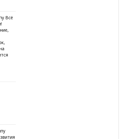
пу Всё
!
ние,
рк,
на
ится
ппу
азвития