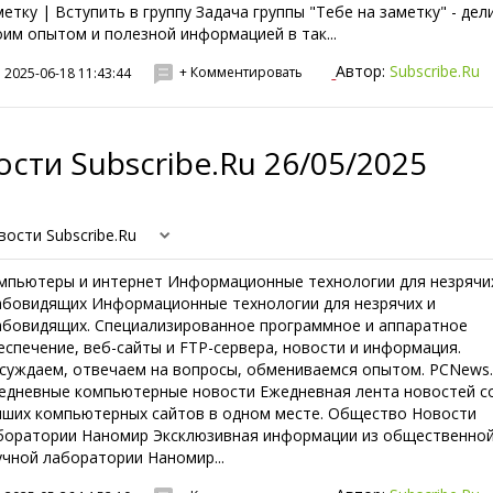
метку | Вступить в группу Задача группы "Тебе на заметку" - дел
оим опытом и полезной информацией в так...
Автор:
Subscribe.Ru
+ Комментировать
2025-06-18 11:43:44
сти Subscribe.Ru 26/05/2025
вости Subscribe.Ru
мпьютеры и интернет Информационные технологии для незрячи
абовидящих Информационные технологии для незрячих и
абовидящих. Специализированное программное и аппаратное
еспечение, веб-сайты и FTP-сервера, новости и информация.
суждаем, отвечаем на вопросы, обмениваемся опытом. PCNews.
едневные компьютерные новости Ежедневная лента новостей со
чших компьютерных сайтов в одном месте. Общество Новости
боратории Наномир Эксклюзивная информации из общественно
учной лаборатории Наномир...