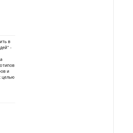
ить в
дей" -
на
еотипов
ров и
с целью