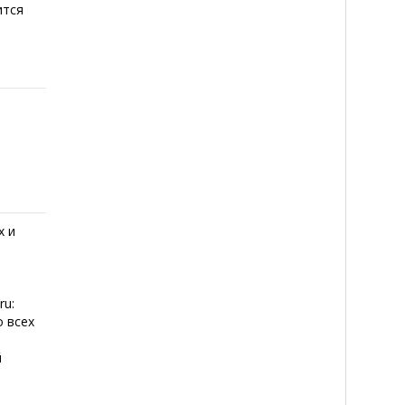
ится
х и
ru:
 всех
й