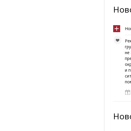
Ново
Но
Ре
гр
не
пр
ок
и 
си
по
Ново