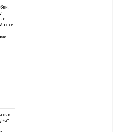
юбви,
у
что
 Авто и
ные
ить в
дей" -