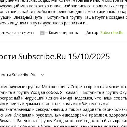
едпринимательских ходах. Мы хотим, чтбы вы начали смотреть 
ружающий мир несколько иначе, избавились от привычных стер
попытались найти необычные решения для самых типичных това
туаций. Звёздный Путь | Вступить в группу Наша группа создана 
мочь ищущим на пути духовного развития и...
Автор:
Subscribe.Ru
+ Комментировать
2025-11-01 16:12:03
сти Subscribe.Ru 15/10/2025
вости Subscribe.Ru
комендуемые группы: Мир женщины Секреты красоты и макияжа
тупить в группу Уход за собой. Я - самая! | Вступить в группу Ок
прекрасный и чарующий Женский Мир! Надеемся, что наши совет
могут милым дамам оставаться самыми обаятельными,
ивлекательными и сексуальными, а так же радовать своих близк
усными блюдами и рукодельными шедеврами. Красивая, здоровая
бимая! | Вступить в группу Каждая женщина должна быть краси
оровой и любимой, а больше она ничего и никому не должна! Как 