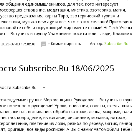
для общения единомышленников. Для тех, кого интересует
мосовершенствование, медитация, мистика, эзотерика, магия,
кусство предсказания, карты Таро, эзотерический туризм и
тешествия, музыка new age и всё, что с этим связано! Присоедин
познавайте себя и окружающий мир вместе с нами! Hi-Tech Учён
вет | Вступить в группу Уважаемые посетители - люди, близкие к.
Автор:
Subscribe.Ru
+ Комментировать
2025-07-03 17:38:36
сти Subscribe.Ru 18/06/2025
вости Subscribe.Ru
комендуемые группы: Мир женщины Рукоделие | Вступить в груп
мое полезное о рукоделии! Уроки, описания, советы, схемы, книги
зание, шитьё, вышивание, обработка кожи, лепка, макраме, валя
ачество, ковроделие, выжигание, рисование, мозаика, витраж,
сероплетение, плетение из лозы, резьба по дереву, батик, пэчво
илт, оригами, все виды росписей! А Вы с нами? Автомобили Тебе 