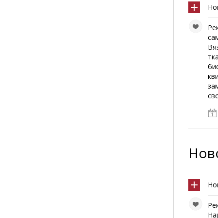
Но
Ре
са
Вя
тк
би
кв
за
св
Ново
Но
Ре
На