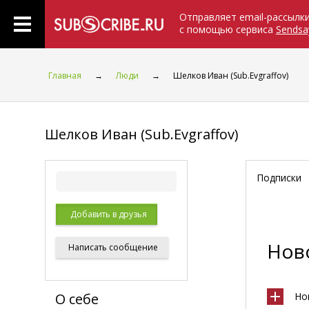
Отправляет email-рассылк
с помощью сервиса
Sendsa
Главная
→
Люди
→
Шелков Иван (Sub.Evgraffov)
Шелков Иван (Sub.Evgraffov)
Подписки
Добавить в друзья
Ново
Написать
сообщение
О себе
Но