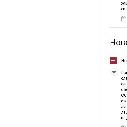
за
св
Ново
Но
Ко
сл
сл
об
Об
еж
лу
ла
на