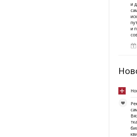
и 
са
ис
пу
и 
со
Ново
Но
Ре
са
Вя
тк
би
кв