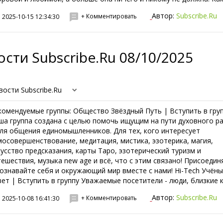
Автор:
Subscribe.Ru
+ Комментировать
2025-10-15 12:34:30
сти Subscribe.Ru 08/10/2025
вости Subscribe.Ru
комендуемые группы: Общество Звёздный Путь | Вступить в гру
ша группа создана с целью помочь ищущим на пути духовного р
для общения единомышленников. Для тех, кого интересует
мосовершенствование, медитация, мистика, эзотерика, магия,
кусство предсказания, карты Таро, эзотерический туризм и
тешествия, музыка new age и всё, что с этим связано! Присоедин
познавайте себя и окружающий мир вместе с нами! Hi-Tech Учён
вет | Вступить в группу Уважаемые посетители - люди, близкие к.
Автор:
Subscribe.Ru
+ Комментировать
2025-10-08 16:41:30