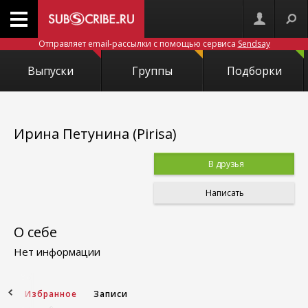
Отправляет email-рассылки с помощью сервиса
Sendsay
Выпуски
Группы
Подборки
Ирина Петунина (Pirisa)
В друзья
Написать
О себе
Нет информации
ей
Избранное
Записи