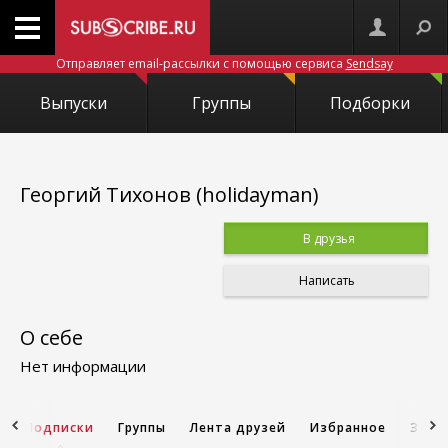
Отправляет email-рассылки с помощью сервиса
Sendsay
Выпуски
Группы
Подборки
Георгий Тихонов (holidayman)
В друзья
Написать
О себе
Нет информации
и
Подписки
Группы
Лента друзей
Избранное
Запи